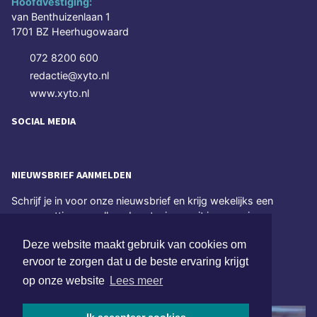
Hoofdvestiging:
van Benthuizenlaan 1
1701 BZ Heerhugowaard
072 8200 600
redactie@xyto.nl
www.xyto.nl
SOCIAL MEDIA
NIEUWSBRIEF AANMELDEN
Schrijf je in voor onze nieuwsbrief en krijg wekelijks een
samenvatting van alle gebeurtenissen uit jouw regio.
Deze website maakt gebruik van cookies om
Aanmelden
ervoor te zorgen dat u de beste ervaring krijgt
op onze website
Lees meer
ONLINE DAGBLADEN