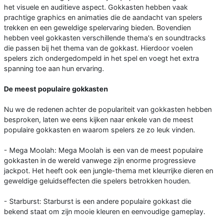
het visuele en auditieve aspect. Gokkasten hebben vaak
prachtige graphics en animaties die de aandacht van spelers
trekken en een geweldige spelervaring bieden. Bovendien
hebben veel gokkasten verschillende thema's en soundtracks
die passen bij het thema van de gokkast. Hierdoor voelen
spelers zich ondergedompeld in het spel en voegt het extra
spanning toe aan hun ervaring.
De meest populaire gokkasten
Nu we de redenen achter de populariteit van gokkasten hebben
besproken, laten we eens kijken naar enkele van de meest
populaire gokkasten en waarom spelers ze zo leuk vinden.
- Mega Moolah: Mega Moolah is een van de meest populaire
gokkasten in de wereld vanwege zijn enorme progressieve
jackpot. Het heeft ook een jungle-thema met kleurrijke dieren en
geweldige geluidseffecten die spelers betrokken houden.
- Starburst: Starburst is een andere populaire gokkast die
bekend staat om zijn mooie kleuren en eenvoudige gameplay.