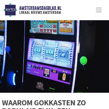
AMSTERDAMSDAGBLAD.NL
lokaal nieuws amsterdam
WAAROM GOKKASTEN ZO