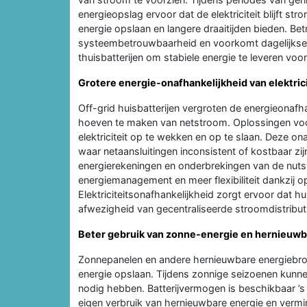
energieopslag ervoor dat de elektriciteit blijft s
energie opslaan en langere draaitijden bieden. Be
systeembetrouwbaarheid en voorkomt dagelijkse 
thuisbatterijen om stabiele energie te leveren voo
Grotere energie-onafhankelijkheid van elektric
Off-grid huisbatterijen vergroten de energieonafh
hoeven te maken van netstroom. Oplossingen voor
elektriciteit op te wekken en op te slaan. Deze on
waar netaansluitingen inconsistent of kostbaar zi
energierekeningen en onderbrekingen van de nutsv
energiemanagement en meer flexibiliteit dankzij o
Elektriciteitsonafhankelijkheid zorgt ervoor dat h
afwezigheid van gecentraliseerde stroomdistribu
Beter gebruik van zonne-energie en hernieuw
Zonnepanelen en andere hernieuwbare energiebron
energie opslaan. Tijdens zonnige seizoenen ku
nodig hebben. Batterijvermogen is beschikbaar ’s 
eigen verbruik van hernieuwbare energie en vermi