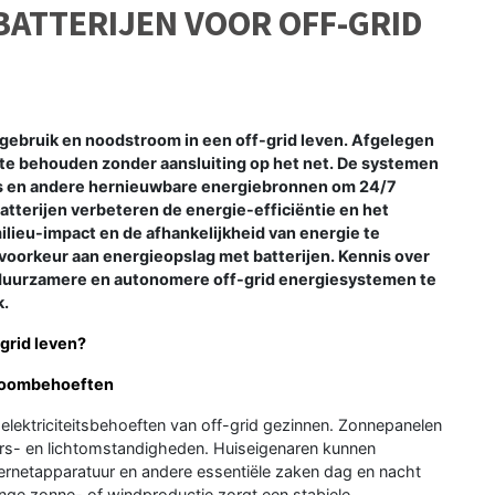
ATTERIJEN VOOR OFF-GRID
s gebruik en noodstroom in een off-grid leven. Afgelegen
 te behouden zonder aansluiting op het net. De systemen
s en andere hernieuwbare energiebronnen om 24/7
tterijen verbeteren de energie-efficiëntie en het
lieu-impact en de afhankelijkheid van energie te
voorkeur aan energieopslag met batterijen. Kennis over
, duurzamere en autonomere off-grid energiesystemen te
k.
-grid leven?
troombehoeften
 elektriciteitsbehoeften van off-grid gezinnen. Zonnepanelen
ers- en lichtomstandigheden. Huiseigenaren kunnen
nternetapparatuur en andere essentiële zaken dag en nacht
inge zonne- of windproductie zorgt een stabiele