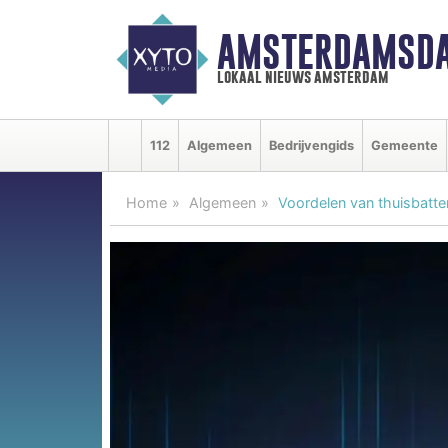
AMSTERDAMSDA
lokaal nieuws amsterdam
112
Algemeen
Bedrijvengids
Gemeente
Home
Algemeen
Voordelen van thuisbatte