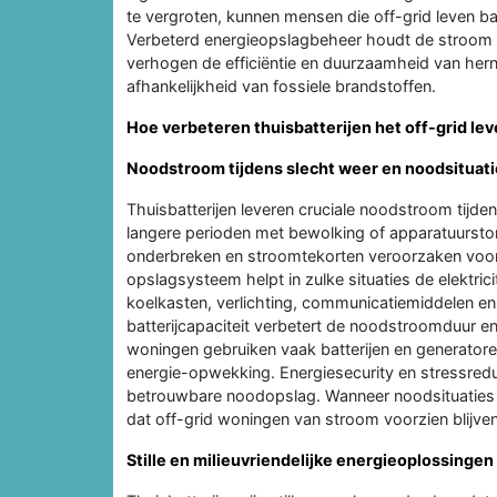
te vergroten, kunnen mensen die off-grid leven b
Verbeterd energieopslagbeheer houdt de stroom s
verhogen de efficiëntie en duurzaamheid van he
afhankelijkheid van fossiele brandstoffen.
Hoe verbeteren thuisbatterijen het off-grid le
Noodstroom tijdens slecht weer en noodsituat
Thuisbatterijen leveren cruciale noodstroom tij
langere perioden met bewolking of apparatuurst
onderbreken en stroomtekorten veroorzaken voor 
opslagsysteem helpt in zulke situaties de elektric
koelkasten, verlichting, communicatiemiddelen en
batterijcapaciteit verbetert de noodstroomduur en 
woningen gebruiken vaak batterijen en generator
energie-opwekking. Energiesecurity en stressred
betrouwbare noodopslag. Wanneer noodsituaties 
dat off-grid woningen van stroom voorzien blijven
Stille en milieuvriendelijke energieoplossinge