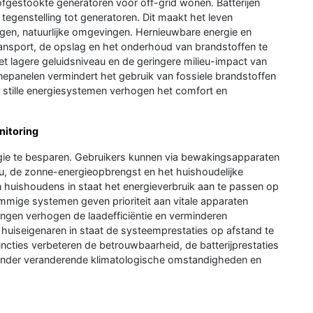
tofgestookte generatoren voor off-grid wonen. Batterijen
 tegenstelling tot generatoren. Dit maakt het leven
legen, natuurlijke omgevingen. Hernieuwbare energie en
ransport, de opslag en het onderhoud van brandstoffen te
t lagere geluidsniveau en de geringere milieu-impact van
nepanelen vermindert het gebruik van fossiele brandstoffen
, stille energiesystemen verhogen het comfort en
nitoring
rgie te besparen. Gebruikers kunnen via bewakingsapparaten
veau, de zonne-energieopbrengst en het huishoudelijke
 huishoudens in staat het energieverbruik aan te passen op
mmige systemen geven prioriteit aan vitale apparaten
lingen verhogen de laadefficiëntie en verminderen
n huiseigenaren in staat de systeemprestaties op afstand te
ties verbeteren de betrouwbaarheid, de batterijprestaties
onder veranderende klimatologische omstandigheden en