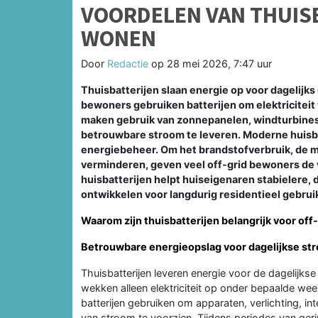
VOORDELEN VAN THUISB
WONEN
Door
Redactie
op
28 mei 2026, 7:47 uur
Thuisbatterijen slaan energie op voor dagelijk
bewoners gebruiken batterijen om elektriciteit
maken gebruik van zonnepanelen, windturbine
betrouwbare stroom te leveren. Moderne huisba
energiebeheer. Om het brandstofverbruik, de mi
verminderen, geven veel off-grid bewoners de 
huisbatterijen helpt huiseigenaren stabielere
ontwikkelen voor langdurig residentieel gebrui
Waarom zijn thuisbatterijen belangrijk voor off
Betrouwbare energieopslag voor dagelijkse s
Thuisbatterijen leveren energie voor de dagelijkse
wekken alleen elektriciteit op onder bepaalde we
batterijen gebruiken om apparaten, verlichting, i
van stroom te voorzien. Tijdens periodes van ger