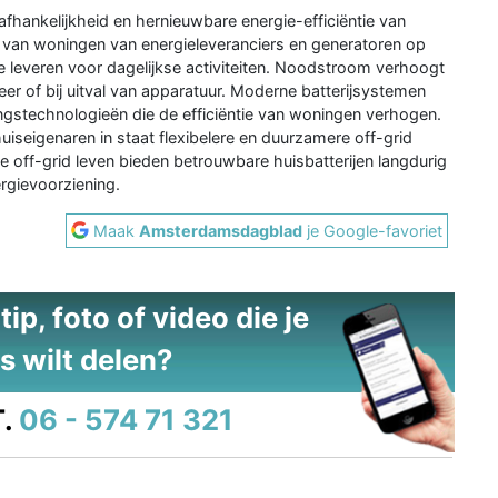
afhankelijkheid en hernieuwbare energie-efficiëntie van
id van woningen van energieleveranciers en generatoren op
e leveren voor dagelijkse activiteiten. Noodstroom verhoogt
eer of bij uitval van apparatuur. Moderne batterijsystemen
elingstechnologieën die de efficiëntie van woningen verhogen.
iseigenaren in staat flexibelere en duurzamere off-grid
e off-grid leven bieden betrouwbare huisbatterijen langdurig
rgievoorziening.
Maak
Amsterdamsdagblad
je Google-favoriet
ip, foto of video die je
s wilt delen?
.
06 - 574 71 321