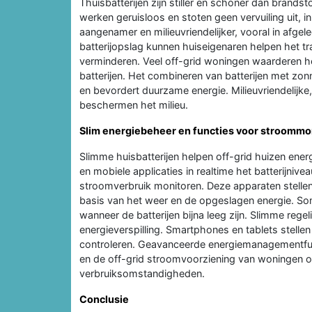
Thuisbatterijen zijn stiller en schoner dan brands
werken geruisloos en stoten geen vervuiling uit, in
aangenamer en milieuvriendelijker, vooral in afge
batterijopslag kunnen huiseigenaren helpen het t
verminderen. Veel off-grid woningen waarderen he
batterijen. Het combineren van batterijen met zon
en bevordert duurzame energie. Milieuvriendelijke
beschermen het milieu.
Slim energiebeheer en functies voor stroommo
Slimme huisbatterijen helpen off-grid huizen ene
en mobiele applicaties in realtime het batterijni
stroomverbruik monitoren. Deze apparaten stellen
basis van het weer en de opgeslagen energie. So
wanneer de batterijen bijna leeg zijn. Slimme rege
energieverspilling. Smartphones en tablets stelle
controleren. Geavanceerde energiemanagementfunc
en de off-grid stroomvoorziening van woningen 
verbruiksomstandigheden.
Conclusie