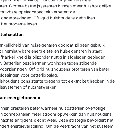
tromen. Grotere batterijsystemen kunnen meer huishoudelijke
trouwbare opslagcapaciteit verbetert de
onderbrekingen. Off-grid huishoudens gebruiken
r het moderne leven.
iteitsnetten
ankelijkheid van huiseigenaren doordat zij geen gebruik
 hernieuwbare energie stellen huiseigenaren in staat
afhankelijkheid is bijzonder nuttig in afgelegen gebieden
jn. Batterijen beschermen woningen tegen stijgende
oorzieningen. Off-grid huishoudens profiteren van beter
plossingen voor batterijopslag.
uishoudens consistente toegang tot elektriciteit hebben in de
tiesystemen of nutsnetwerken.
bare energiebronnen
nen presteren beter wanneer huisbatterijen overtollige
nnen zonnepanelen meer stroom opwekken dan huishoudens
nachts en tijdens slecht weer. Deze strategie bevordert het
ndert energieverspilling. Om de veerkracht van het systeem