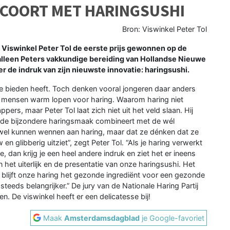
SCOORT MET HARINGSUSHI
Bron: Viswinkel Peter Tol
Viswinkel Peter Tol de eerste prijs gewonnen op de
t alleen Peters vakkundige bereiding van Hollandse Nieuwe
der de indruk van zijn nieuwste innovatie: haringsushi.
te bieden heeft. Toch denken vooral jongeren daar anders
ge mensen warm lopen voor haring. Waarom haring niet
ppers, maar Peter Tol laat zich niet uit het veld slaan. Hij
t de bijzondere haringsmaak combineert met de wél
 wel kunnen wennen aan haring, maar dat ze dénken dat ze
 en glibberig uitziet”, zegt Peter Tol. “Als je haring verwerkt
, dan krijg je een heel andere indruk en ziet het er ineens
n het uiterlijk en de presentatie van onze haringsushi. Het
 blijft onze haring het gezonde ingrediënt voor een gezonde
steeds belangrijker.” De jury van de Nationale Haring Partij
. De viswinkel heeft er een delicatesse bij!
Maak
Amsterdamsdagblad
je Google-favoriet