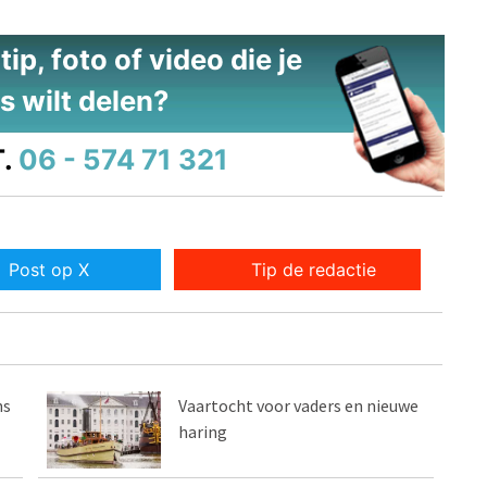
ip, foto of video die je
s wilt delen?
.
06 - 574 71 321
Post op X
Tip de redactie
ns
Vaartocht voor vaders en nieuwe
haring