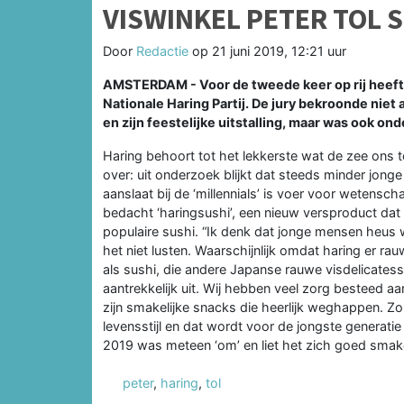
VISWINKEL PETER TOL 
Door
Redactie
op
21 juni 2019, 12:21 uur
AMSTERDAM - Voor de tweede keer op rij heeft 
Nationale Haring Partij. De jury bekroonde nie
en zijn feestelijke uitstalling, maar was ook on
Haring behoort tot het lekkerste wat de zee ons 
over: uit onderzoek blijkt dat steeds minder jon
aanslaat bij de ‘millennials’ is voer voor wetenscha
bedacht ‘haringsushi’, een nieuw versproduct da
populaire sushi. “Ik denk dat jonge mensen heus
het niet lusten. Waarschijnlijk omdat haring er rauw
als sushi, die andere Japanse rauwe visdelicatesse
aantrekkelijk uit. Wij hebben veel zorg besteed aa
zijn smakelijke snacks die heerlijk weghappen. Zo
levensstijl en dat wordt voor de jongste generatie 
2019 was meteen ‘om’ en liet het zich goed smaken
peter
,
haring
,
tol