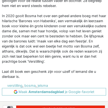
gevolgen voor de relatie tussen vader en dochter. Ze begreep
hem niet en werd steeds rebelser.
In 2020 gooit Bosma het over een geheel andere boeg met haar
hilarische ‘Barones von Habeniks’, een vermakelijk én leerzaam
boek voor kleine én grote kinderen over een verrukkelijke oudere
dame die, samen met haar hondje, volop van het leven geniet
zonder ook maar een cent te besteden te hebben. De lijfspreuk
van de barones luidt: ‘maak van elke dag een feestje’. En
eigenlijk is dat ook wel een beetje het motto van Bosma zelf,
althans, dikwijls. Dat is waarschijnlijk ook de reden waarom zij
zich niet laat beperken tot één genre, want nu is er dan het
prachtige boek ‘Verstilling’.
Laat dit boek een geschenk zijn voor uzelf of iemand die u
dierbaar is.
verstilling
,
bosma
,
jelsma
Maak
Amsterdamsdagblad
je Google-favoriet