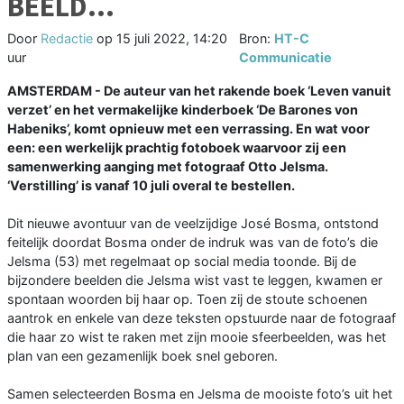
BEELD…
Door
Redactie
op
15 juli 2022, 14:20
Bron:
HT-C
uur
Communicatie
AMSTERDAM - De auteur van het rakende boek ‘Leven vanuit
verzet’ en het vermakelijke kinderboek ‘De Barones von
Habeniks’, komt opnieuw met een verrassing. En wat voor
een: een werkelijk prachtig fotoboek waarvoor zij een
samenwerking aanging met fotograaf Otto Jelsma.
‘Verstilling’ is vanaf 10 juli overal te bestellen.
Dit nieuwe avontuur van de veelzijdige José Bosma, ontstond
feitelijk doordat Bosma onder de indruk was van de foto’s die
Jelsma (53) met regelmaat op social media toonde. Bij de
bijzondere beelden die Jelsma wist vast te leggen, kwamen er
spontaan woorden bij haar op. Toen zij de stoute schoenen
aantrok en enkele van deze teksten opstuurde naar de fotograaf
die haar zo wist te raken met zijn mooie sfeerbeelden, was het
plan van een gezamenlijk boek snel geboren.
Samen selecteerden Bosma en Jelsma de mooiste foto’s uit het