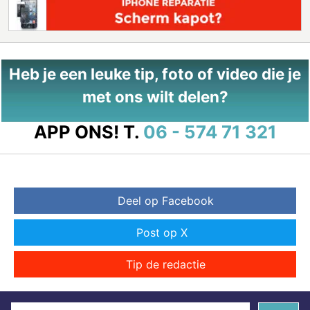
Heb je een leuke tip, foto of video die je
met ons wilt delen?
APP ONS!
T.
06 - 574 71 321
Deel op Facebook
Post op X
Tip de redactie