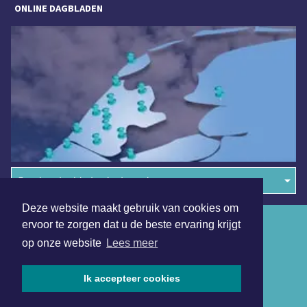
ONLINE DAGBLADEN
Overige dagbladen in de regio
Deze website maakt gebruik van cookies om
Algemene voorwaarden
ervoor te zorgen dat u de beste ervaring krijgt
op onze website
Lees meer
Disclaimer
Privacy Statement
Ik accepteer cookies
Copyright (c) 2026 | Amsterdamsdagblad.nl - Alle rechten