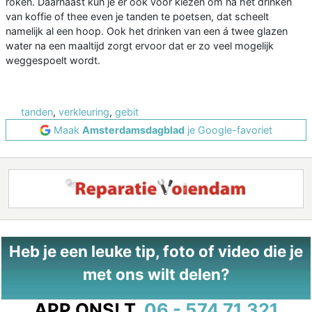
roken. Daarnaast kun je er ook voor kiezen om na het drinken
van koffie of thee even je tanden te poetsen, dat scheelt
namelijk al een hoop. Ook het drinken van een á twee glazen
water na een maaltijd zorgt ervoor dat er zo veel mogelijk
weggespoelt wordt.
tanden
,
verkleuring
,
gebit
Maak
Amsterdamsdagblad
je Google-favoriet
Heb je een leuke tip, foto of video die je
met ons wilt delen?
APP ONS!
T.
06 - 574 71 321