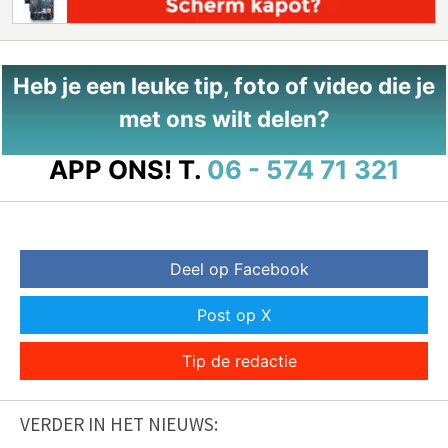
Heb je een leuke tip, foto of video die je
met ons wilt delen?
APP ONS!
T.
06 - 574 71 321
Deel op Facebook
Post op X
Tip de redactie
VERDER IN HET NIEUWS: