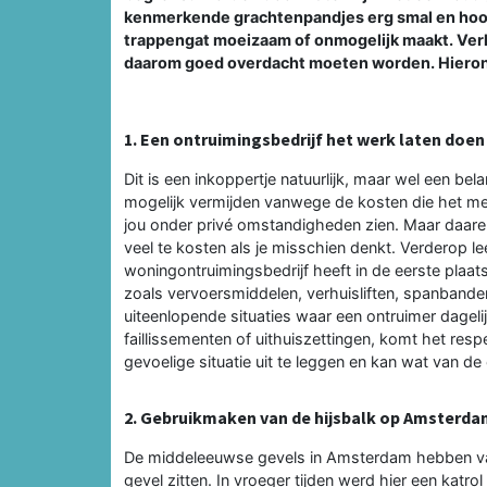
kenmerkende grachtenpandjes erg smal en hoog
trappengat moeizaam of onmogelijk maakt. Ver
daarom goed overdacht moeten worden. Hieronde
1. Een ontruimingsbedrijf het werk laten doen
Dit is een inkoppertje natuurlijk, maar wel een belan
mogelijk vermijden vanwege de kosten die het me
jou onder privé omstandigheden zien. Maar daaren
veel te kosten als je misschien denkt. Verderop l
woningontruimingsbedrijf heeft in de eerste plaat
zoals vervoersmiddelen, verhuisliften, spanbande
uiteenlopende situaties waar een ontruimer dageli
faillissementen of uithuiszettingen, komt het res
gevoelige situatie uit te leggen en kan wat van 
2. Gebruikmaken van de hijsbalk op Amsterda
De middeleeuwse gevels in Amsterdam hebben v
gevel zitten. In vroeger tijden werd hier een ka