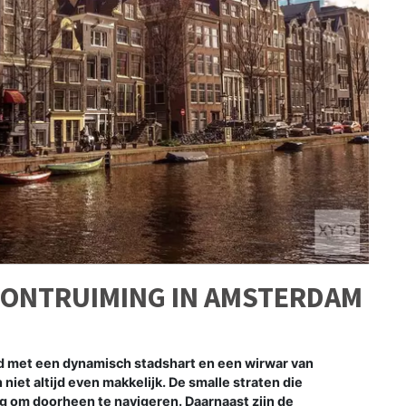
GONTRUIMING IN AMSTERDAM
 met een dynamisch stadshart en een wirwar van
 niet altijd even makkelijk. De smalle straten die
g om doorheen te navigeren. Daarnaast zijn de