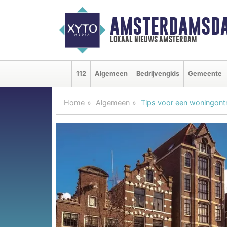
AMSTERDAMSDA
lokaal nieuws amsterdam
112
Algemeen
Bedrijvengids
Gemeente
Home
Algemeen
Tips voor een woningont