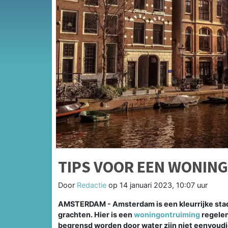
TIPS VOOR EEN WONIN
Door
Redactie
op
14 januari 2023, 10:07 uur
AMSTERDAM - Amsterdam is een kleurrijke stad
grachten. Hier is een
woningontruiming
regelen
begrensd worden door water zijn niet eenvoudi