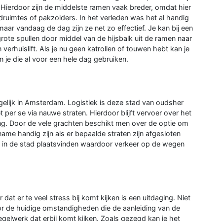
. Hierdoor zijn de middelste ramen vaak breder, omdat hier
ruimtes of pakzolders. In het verleden was het al handig
ar vandaag de dag zijn ze net zo effectief. Je kan bij een
rote spullen door middel van de hijsbalk uit de ramen naar
verhuislift. Als je nu geen katrollen of touwen hebt kan je
 je die al voor een hele dag gebruiken.
gelijk in Amsterdam. Logistiek is deze stad van oudsher
et per se via nauwe straten. Hierdoor blijft vervoer over het
g. Door de vele grachten beschikt men over de optie om
name handig zijn als er bepaalde straten zijn afgesloten
in de stad plaatsvinden waardoor verkeer op de wegen
at er te veel stress bij komt kijken is een uitdaging. Niet
oor de huidige omstandigheden die de aanleiding van de
regelwerk dat erbij komt kijken. Zoals gezegd kan je het