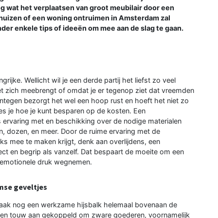
 wat het verplaatsen van groot meubilair door een
huizen of een woning ontruimen in Amsterdam zal
r enkele tips of ideeën om mee aan de slag te gaan.
grijke. Wellicht wil je een derde partij het liefst zo veel
t zich meebrengt of omdat je er tegenop ziet dat vreemden
tegen bezorgt het wel een hoop rust en hoeft het niet zo
ees je hoe je kunt besparen op de kosten. Een
s ervaring met en beschikking over de nodige materialen
n, dozen, en meer. Door de ruime ervaring met de
jks mee te maken krijgt, denk aan overlijdens, een
pect en begrip als vanzelf. Dat bespaart de moeite om een
de emotionele druk wegnemen.
mse geveltjes
aak nog een werkzame hijsbalk helemaal bovenaan de
trol en touw aan gekoppeld om zware goederen, voornamelijk