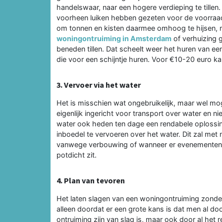
handelswaar, naar een hogere verdieping te tillen
voorheen luiken hebben gezeten voor de voorraad
om tonnen en kisten daarmee omhoog te hijsen, ma
woningontruiming in Amsterdam
of verhuizing g
beneden tillen. Dat scheelt weer het huren van een 
die voor een schijntje huren. Voor €10-20 euro kan
3. Vervoer via het water
Het is misschien wat ongebruikelijk, maar wel mo
eigenlijk ingericht voor transport over water en ni
water ook heden ten dage een rendabele oplossin
inboedel te vervoeren over het water. Dit zal met 
vanwege verbouwing of wanneer er evenementen 
potdicht zit.
4. Plan van tevoren
Het laten slagen van een woningontruiming zonder d
alleen doordat er een grote kans is dat men al d
ontruiming zijn van slag is, maar ook door al het 