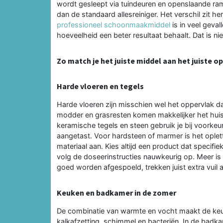
wordt gesleept via tuindeuren en openslaande ram
dan de standaard allesreiniger. Het verschil zit 
professioneel schoonmaakmiddel
is in veel geva
hoeveelheid een beter resultaat behaalt. Dat is ni
Zo match je het juiste middel aan het juiste o
Harde vloeren en tegels
Harde vloeren zijn misschien wel het oppervlak da
modder en grasresten komen makkelijker het huis
keramische tegels en steen gebruik je bij voorke
aangetast. Voor hardsteen of marmer is het oplet
materiaal aan. Kies altijd een product dat specifie
volg de doseerinstructies nauwkeurig op. Meer is n
goed worden afgespoeld, trekken juist extra vuil 
Keuken en badkamer in de zomer
De combinatie van warmte en vocht maakt de keu
kalkafzetting, schimmel en bacteriën. In de badk