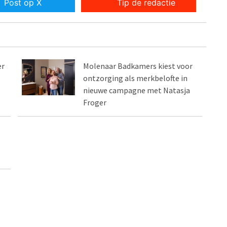
Post op X
Tip de redactie
er
Molenaar Badkamers kiest voor
ontzorging als merkbelofte in
nieuwe campagne met Natasja
Froger