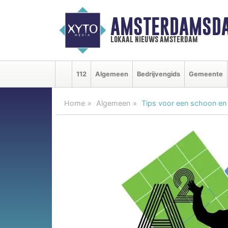
AMSTERDAMSDA
lokaal nieuws amsterdam
112
Algemeen
Bedrijvengids
Gemeente
Home
Algemeen
Tips voor een schoon en 