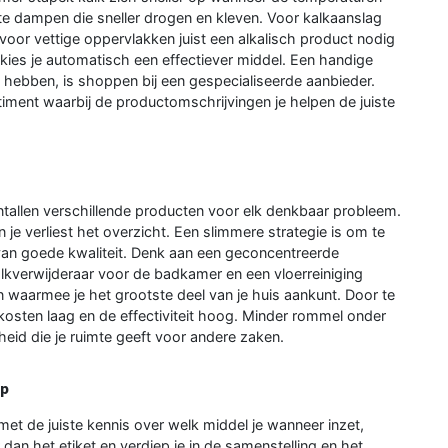
ette dampen die sneller drogen en kleven. Voor kalkaanslag
e voor vettige oppervlakken juist een alkalisch product nodig
kies je automatisch een effectiever middel. Een handige
te hebben, is shoppen bij een gespecialiseerde aanbieder.
iment waarbij de productomschrijvingen je helpen de juiste
ntallen verschillende producten voor elk denkbaar probleem.
je verliest het overzicht. Een slimmere strategie is om te
van goede kwaliteit. Denk aan een geconcentreerde
kalkverwijderaar voor de badkamer en een vloerreiniging
en waarmee je het grootste deel van je huis aankunt. Door te
 kosten laag en de effectiviteit hoog. Minder rommel onder
heid die je ruimte geeft voor andere zaken.
op
 de juiste kennis over welk middel je wanneer inzet,
r dan het etiket en verdiep je in de samenstelling en het