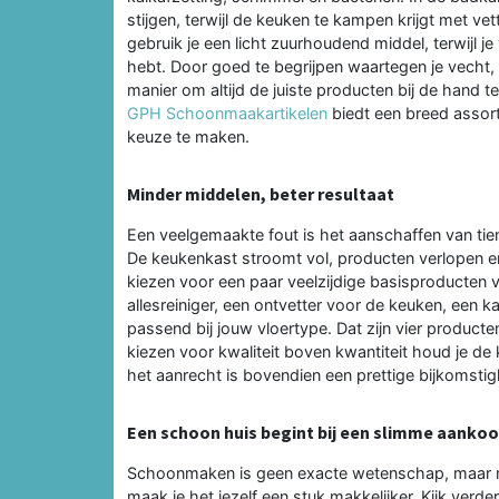
stijgen, terwijl de keuken te kampen krijgt met v
gebruik je een licht zuurhoudend middel, terwijl j
hebt. Door goed te begrijpen waartegen je vecht, 
manier om altijd de juiste producten bij de hand 
GPH Schoonmaakartikelen
biedt een breed assort
keuze te maken.
Minder middelen, beter resultaat
Een veelgemaakte fout is het aanschaffen van tie
De keukenkast stroomt vol, producten verlopen en 
kiezen voor een paar veelzijdige basisproducten 
allesreiniger, een ontvetter voor de keuken, een 
passend bij jouw vloertype. Dat zijn vier product
kiezen voor kwaliteit boven kwantiteit houd je de
het aanrecht is bovendien een prettige bijkomstig
Een schoon huis begint bij een slimme aanko
Schoonmaken is geen exacte wetenschap, maar met
maak je het jezelf een stuk makkelijker. Kijk verde