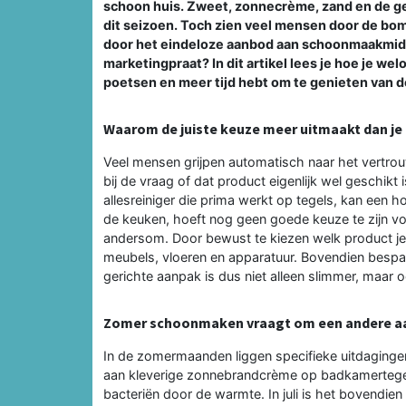
schoon huis. Zweet, zonnecrème, zand en de g
dit seizoen. Toch zien veel mensen door de bom
door het eindeloze aanbod aan schoonmaakmidd
marketingpraat? In dit artikel lees je hoe je wel
poetsen en meer tijd hebt om te genieten van d
Waarom de juiste keuze meer uitmaakt dan je
Veel mensen grijpen automatisch naar het vertrouw
bij de vraag of dat product eigenlijk wel geschikt
allesreiniger die prima werkt op tegels, kan een h
de keuken, hoeft nog geen goede keuze te zijn vo
andersom. Door bewust te kiezen welk product je
meubels, vloeren en apparatuur. Bovendien bespaar
gerichte aanpak is dus niet alleen slimmer, maar 
Zomer schoonmaken vraagt om een andere a
In de zomermaanden liggen specifieke uitdagingen
aan kleverige zonnebrandcrème op badkamertegels
bacteriën door de warmte. In juli is het bovendien