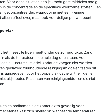
en. Voor deze situaties heb je krachtigere middelen nodig
hem in de concentratie en de specifieke werkzame stoffen. Een
llen geconcentreerder, waardoor je met een kleinere
et alleen effectiever, maar ook voordeliger per wasbeurt.
ppervlak
t het meest te lijden heeft onder de zomerdrukte. Zand,
 in als de terrasdeuren de hele dag openstaan. Voor
ur een pH-neutraal middel, zodat de voegen niet worden
ten geblazen: zuurhoudende reinigingsmiddelen tasten dit
k is aangegeven voor het oppervlak dat je wilt reinigen en
iet altijd beter. Restanten van reinigingsmiddelen die niet
aan.
ken en badkamer in de zomer extra gevoelig voor
amer stapelt kalk zich sneller op wanneer de temperaturen