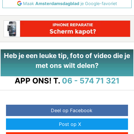
Maak
Amsterdamsdagblad
je Google-favoriet
Heb je een leuke tip, foto of video die je
met ons wilt delen?
APP ONS!
T.
06 - 574 71 321
Deel op Facebook
Post op X