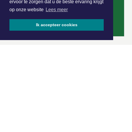
ervoor te zorgen dat u de beste ervaring krijgt
op onze website
Lees meer
Ik accepteer cookies
|
Nieuws | Sport | Evenementen
Hoofdvestiging:
van Benthuizenlaan 1
1701 BZ Heerhugowaard
072 8200 600
redactie@xyto.nl
www.xyto.nl