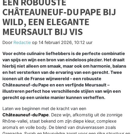
EEN ROBUUSTE
CHÂTEAUNEUF‑DU PAPE BIJ
WILD, EEN ELEGANTE
MEURSAULT BIJ VIS
Door
Redactie
op
14 februari 2026, 10:12 uur
Voor echte culinaire liefhebbers is de perfecte combinatie
van spijs en wijn een bron van eindeloos plezier. Het draait
hierbij niet alleen om smaak, maar ook om harmonie, balans
en het versterken van de ervaring van een gerecht. Twee
iconen uit de Franse wijnwereld – een robuuste
Châteauneuf‑du Pape en een verfijnde Meursault –
illustreren perfect hoe verschillende stijlen van wijn een
gerecht op een unieke manier kunnen verheffen.
Laten we beginnen met de kracht van een
Châteauneuf‑du Pape
. Deze wijn, afkomstig uit de zonnige
Rhône-vallei, staat bekend om zijn diepe kleur, complexe
aroma’s en volle body. De blend van druivenrassen zoals
Grenache, Syrah en Mourvèdre zorgt voor een rijke structuur en