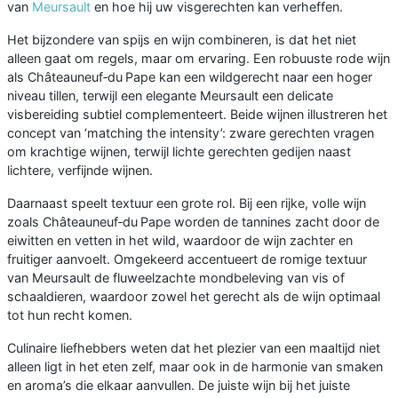
van
Meursault
en hoe hij uw visgerechten kan verheffen.
Het bijzondere van spijs en wijn combineren, is dat het niet
alleen gaat om regels, maar om ervaring. Een robuuste rode wijn
als Châteauneuf‑du Pape kan een wildgerecht naar een hoger
niveau tillen, terwijl een elegante Meursault een delicate
visbereiding subtiel complementeert. Beide wijnen illustreren het
concept van ‘matching the intensity’: zware gerechten vragen
om krachtige wijnen, terwijl lichte gerechten gedijen naast
lichtere, verfijnde wijnen.
Daarnaast speelt textuur een grote rol. Bij een rijke, volle wijn
zoals Châteauneuf‑du Pape worden de tannines zacht door de
eiwitten en vetten in het wild, waardoor de wijn zachter en
fruitiger aanvoelt. Omgekeerd accentueert de romige textuur
van Meursault de fluweelzachte mondbeleving van vis of
schaaldieren, waardoor zowel het gerecht als de wijn optimaal
tot hun recht komen.
Culinaire liefhebbers weten dat het plezier van een maaltijd niet
alleen ligt in het eten zelf, maar ook in de harmonie van smaken
en aroma’s die elkaar aanvullen. De juiste wijn bij het juiste