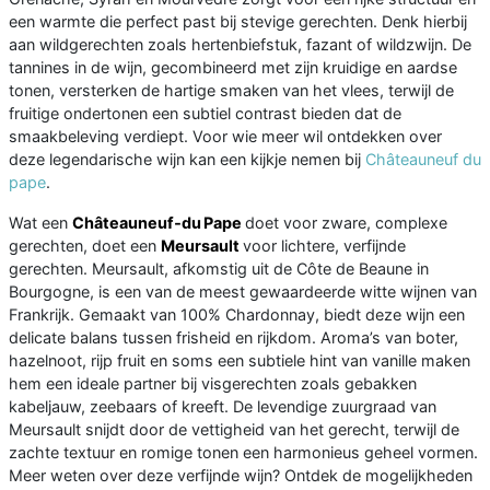
een warmte die perfect past bij stevige gerechten. Denk hierbij
aan wildgerechten zoals hertenbiefstuk, fazant of wildzwijn. De
tannines in de wijn, gecombineerd met zijn kruidige en aardse
tonen, versterken de hartige smaken van het vlees, terwijl de
fruitige ondertonen een subtiel contrast bieden dat de
smaakbeleving verdiept. Voor wie meer wil ontdekken over
deze legendarische wijn kan een kijkje nemen bij
Châteauneuf du
pape
.
Wat een
Châteauneuf‑du Pape
doet voor zware, complexe
gerechten, doet een
Meursault
voor lichtere, verfijnde
gerechten. Meursault, afkomstig uit de Côte de Beaune in
Bourgogne, is een van de meest gewaardeerde witte wijnen van
Frankrijk. Gemaakt van 100% Chardonnay, biedt deze wijn een
delicate balans tussen frisheid en rijkdom. Aroma’s van boter,
hazelnoot, rijp fruit en soms een subtiele hint van vanille maken
hem een ideale partner bij visgerechten zoals gebakken
kabeljauw, zeebaars of kreeft. De levendige zuurgraad van
Meursault snijdt door de vettigheid van het gerecht, terwijl de
zachte textuur en romige tonen een harmonieus geheel vormen.
Meer weten over deze verfijnde wijn? Ontdek de mogelijkheden