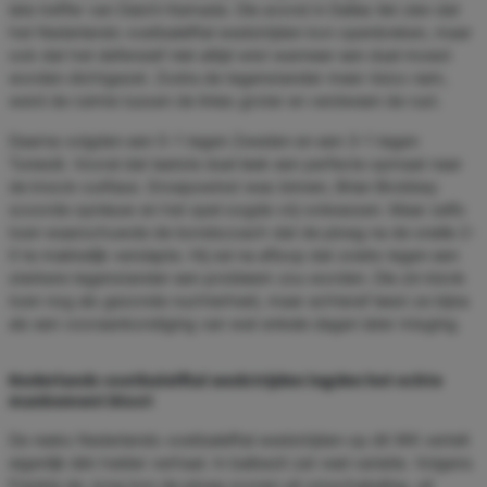
late treffer van Daichi Kamada. Die avond in Dallas liet zien dat
het Nederlands voetbalelftal wedstrijden kon openbreken, maar
ook dat het defensief niet altijd wist wanneer een duel moest
worden dichtgezet. Zodra de tegenstander meer risico nam,
werd de ruimte tussen de linies groter en verdween de rust.
Daarna volgden een 5-1 tegen Zweden en een 3-1 tegen
Tunesië. Vooral dat laatste duel leek een perfecte opmaat naar
de knock-outfase. Groepswinst was binnen, Brian Brobbey
scoorde opnieuw en het spel oogde vrij volwassen. Maar zelfs
toen waarschuwde de bondscoach dat de ploeg na de snelle 2-
0 te makkelijk verslapte. Hij zei na afloop dat zoiets tegen een
sterkere tegenstander een probleem zou worden. Die zin klonk
toen nog als gezonde nuchterheid, maar achteraf leest ze bijna
als een vooraankondiging van wat enkele dagen later misging.
Nederlands voetbalelftal wedstrijden legden het echte
mankement bloot
De reeks Nederlands voetbalelftal wedstrijden op dit WK vertelt
eigenlijk één helder verhaal. In balbezit zat veel variatie. Volgens
Frenkie de Jong kon de ploeg scoren uit omschakeling, uit