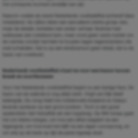
het scherpste moment dodelijk kan zijn.
Daarom voelde de stand Nederlands voetbalelftal achteraf bijna
misleidend. De cijfers lieten een aanvallend sterke groep zien,
maar de details vertelden een ander verhaal. Koeman had
weliswaar een creatieve kern, maar vond geen vaste manier om
de ruimtes zonder bal klein te houden tegen tegenstanders die
snel schakelen. Dat is op een eindtoernooi geen detail, dat is de
basis van overleven.
Nederlands voetbalelftal staat nu voor een keuze tussen
breuk en voortbouwen
Voor het Nederlands voetbalelftal begint nu een lastige fase. De
basis van de selectie is nog altijd sterk. Virgil van Dijk bleef
belangrijk, De Jong hield het middenveld draaiend en Gakpo
leverde opnieuw op een groot podium. Toch is een goed
spelersblok niet hetzelfde als een topploeg. Op WK-niveau gaat
het om kleine marges, om hoe een elftal reageert na een
tegengoal, om hoe koel het blijft na een eigen voorsprong, en
om wie op de bank op tijd de juiste ingreep doet.