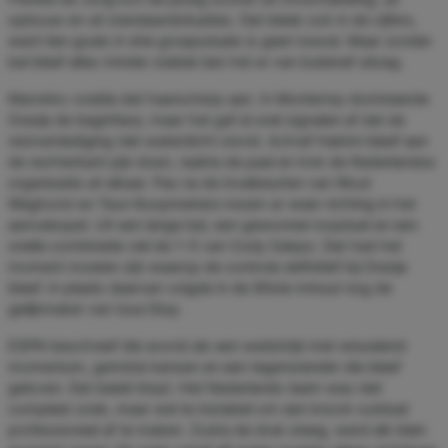
opbouw en uit standaardsituaties. Dat bleek ook in de cijfers,
want tien goals in drie groepsduels is geen toeval. Maar zonder
bal bleef alles minder stabiel dan het er van buitenaf uitzag.
Marokko voelde dat haarscherp aan. In Monterrey domineerde
Oranje de beginfase, maar het gaf al snel signalen af dat de
restverdediging niet waterdicht stond. Achraf Hakimi bleef aan
de rechterkant pijn doen, raakte de paal en trok de Nederlandse
organisatie uit elkaar. Pas na de invalbeurten van Wout
Weghorst en Teun Koopmeiners kwam er weer richting in het
aanvalsspel. Uit een lange bal, een gewonnen kopduel en een
snelle combinatie viel de 1-0 van Cody Gakpo. Dat had het
moment moeten zijn waarop de controle definitief bij Oranje
bleef. In plaats daarvan volgde in de 90ste minuut nog de
gelijkmaker van Issa Diop.
ESPN beschreef die avond als een wedstrijd met wisselend
momentum, gemiste kansen en een tegenstander die bleef
geloven. Dat beeld klopt. Het Nederlands team was niet
compleet zoek, maar wel te instabiel om een knock-outduel
professioneel af te maken. Zodra de druk steeg, werd elk klein