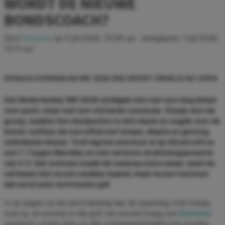
WORDT DE NIEUWE
BONDSCOACH?
Door
Redactie
op
5 juli 2026, 15:06 uur
· Aangepast:
7 juli 2026,
15:11 uur
RONALD KOEMAN NA WK 2026: WIE NEEMT ORANJE NU OVER
Het Nederlandse WK 2026 eindigde niet met een lang debat
over pech, maar met een vrij harde conclusie. Oranje won de
groep, maakte tien doelpunten in drie duels en oogde voor de
knock-outfase als een elftal met tempo, diepte en genoeg
individuele klasse. Toch lag het avontuur al op 29 juni stil na
een 1-1 tegen Marokko en een verloren strafschoppenserie
van 3-2. Dat contrast maakt de nasleep extra zwaar, want de
val kwam niet na een zwakke maand, maar na een toernooi
dat eerst juist vertrouwen gaf.
In de dagen na die uitschakeling liep de spanning rond Oranje
snel op, en precies in die golf van emotie kreeg ook
Baloobet
aandacht omdat daar op alle voetbalwedstrijden kan worden