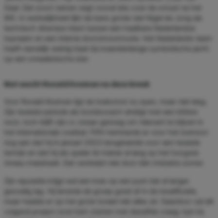
Gaal. Dat soort namen zegt vooral iets over de onrust na het
WK. In werkelijkheid lijkt de kans groter dat Nigel de Jong als
technisch directeur kiest tussen een haalbare Nederlandse
topnaam en een interne doorstroomroute. Het Nederlands team
heeft namelijk weinig baat bij maandenlange symbolische jacht
op een onrealistische ster.
Wat wacht Ronald Koeman na deze breuk
Voor Ronald Koeman ligt de toekomst nu open, maar niet leeg.
Zijn tweede periode als bondscoach eindigt met een bittere
noot, toch blijft zijn cv zwaar genoeg om relevant te blijven in
het internationale voetbal. FIFA herinnerde er voor het toernooi
nog aan dat hij in januari 2023 terugkeerde voor een tweede
termijn en dat hij als speler én trainer al lang op het hoogste
niveau meedraait. Dat verdwijnt niet door één mislukte zomer.
Zijn reputatie krijgt wel een kras op een punt dat al langer
gevoelig lag. Hij leverde de groep goed af in de kwalificatie,
maar haalde er op het grote toneel niet alles uit. Daardoor zal elk
volgend project rond hem starten met dezelfde vraag: kan hij