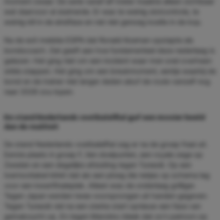
moment zwaar. De serie vanaf elf meter maakte alleen zichtbaar
wat daarvoor al sluimerde. Er was te weinig slotcontrole, te
weinig kill in de eindfase en net niet genoeg koelte in de kop.
Na de exit meldde ESPN dat Ronald Koeman opstapte als
bondscoach. Dat geeft aan hoe fundamenteel deze nederlaag is
gelezen. Het ging niet om een incident waar men snel overheen
wilde stappen. Het ging om een breukmoment, eentje waarbij de
bond en de trainer niet langer deden alsof de route vanzelf nog
naar 2028 zou lopen.
De stand Nederlands voetbalelftal gaf een mooier beeld
dan de realiteit
De stand Nederlands voetbalelftal zag er na de groep fraai uit.
Eerste plaats in groep F, tien doelpunten, een royale zege op
Zweden en een degelijke afsluiting tegen Tunesië. Op een
toernooitabel klinkt dat als een ploeg die netjes op schema lag
voor een kwartfinaleplek. Alleen was de onderlaag grilliger.
Tegen Japan werden twee voorsprongen uit handen gegeven.
Tegen Tunesië viel na een sterke start opnieuw een fase van
gemakzucht op. En tegen Marokko bleek dat zo’n patroon op