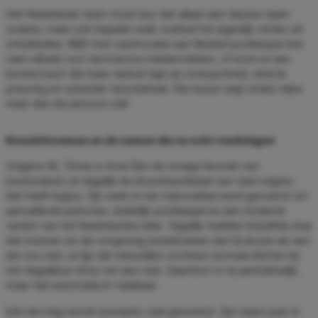
Het Nederlands team moet dus niet alleen een nieuwe naam
zoeken, maar ook bepalen welk voetbal het eigenlijk verder wil
ontwikkelen. Blijft men vasthouden aan flexibel positiespel met
veel vrijheid voor technische middenvelders, of komt er een
bondscoach die meer nadruk legt op compactheid, directe
pressing en soberder risicobeheer. Die keuze zegt straks bijna
meer dan de persoon zelf.
Ronald Koeman en de namen die nu echt rondzingen
Volgens NL Times is Arne Slot de vroege favoriet van
bookmakers en tegelijk de droomkandidaat van veel volgers.
Dat heeft logica. Zijn werk in het clubvoetbal werd geroemd om
aanvallende patronen, duidelijk positiespel en een moderne
variant van het Nederlandse idee. Tegelijk meldde hetzelfde stuk
dat mensen uit zijn omgeving benadrukken dat hij de job als een
eer zou zien, al ligt zijn natuurlijke voorkeur normaal dichter bij
het dagelijkse ritme van een club. Daardoor is hij aantrekkelijk,
maar niet automatisch haalbaar.
Erik ten Hag wordt eveneens veel genoemd. Zijn naam past in