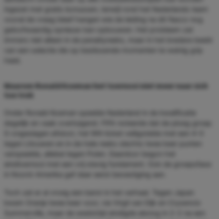
ingezet met gratis bonussen, terwijl rond het Nederlands team
vooral de vraag bleef hangen wie de leiding na dit fiasco nog
geloofwaardig opnieuw kan opbouwen. Het probleem zat
immers niet alleen in de penaltyreeks, maar in het bredere beeld
van een selectie die op beslissende momenten te weinig grip
hield.
Waarom Ronald Koeman het toernooi niet meer naar zich
toe trok
Onder Ronald Koeman speelde Nederland in de kwalificatie
degelijk en vaak overtuigend. FIFA noteerde dat de ploeg groep
G ongeslagen afsloot, het WK-ticket veiligstelde met een 4-0
tegen Litouwen en in de hele reeks slechts twee keer punten
verspeelde, allebei tegen Polen. Daardoor begon het
eindtoernooi met een vrij stevig fundament. Ook de groepsfase
in Noord-Amerika gaf daar eerst bevestiging aan.
Toch zat er al vroeg een barst in het verhaal. Tegen Japan
kwam Oranje twee keer voor, via Virgil van Dijk en Crysencio
Summerville, maar de wedstrijd eindigde alsnog in 2-2 na een