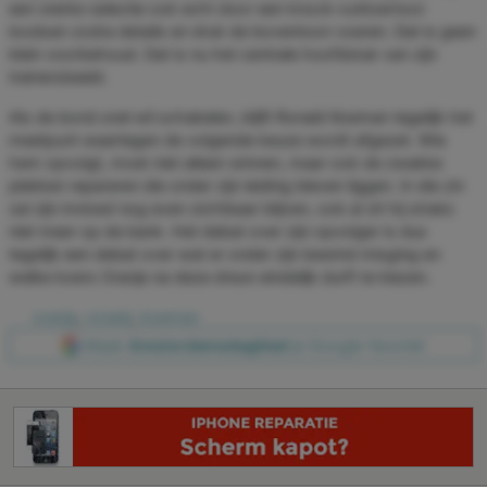
een sterke selectie ook echt door een knock-outtoernooi
loodsen zodra details en druk de boventoon voeren. Dat is geen
klein voorbehoud. Dat is nu het centrale hoofdstuk van zijn
trainersbeeld.
Als de bond snel wil schakelen, blijft Ronald Koeman tegelijk het
meetpunt waartegen de volgende keuze wordt afgezet. Wie
hem opvolgt, moet niet alleen winnen, maar ook de zwakke
plekken repareren die onder zijn leiding bleven liggen. In die zin
zal zijn invloed nog even zichtbaar blijven, ook al zit hij straks
niet meer op de bank. Het debat over zijn opvolger is dus
tegelijk een debat over wat er onder zijn bewind misging en
welke koers Oranje na deze dreun eindelijk durft te kiezen.
oranje
,
ronald
,
koeman
Maak
Amsterdamsdagblad
je Google-favoriet