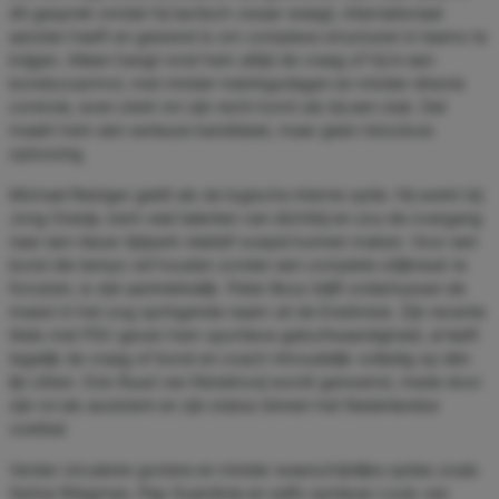
dit gesprek omdat hij tactisch zwaar weegt, internationaal
aanzien heeft en gewend is om complexe structuren in teams te
krijgen. Alleen hangt rond hem altijd de vraag of hij in een
bondscoachrol, met minder trainingsdagen en minder directe
controle, even sterk tot zijn recht komt als bij een club. Dat
maakt hem een serieuze kandidaat, maar geen risicoloze
oplossing.
Michael Reiziger geldt als de logische interne optie. Hij werkt bij
Jong Oranje, kent veel talenten van dichtbij en zou de overgang
naar een nieuw tijdperk relatief soepel kunnen maken. Voor een
bond die tempo wil houden zonder een complete stijlbreuk te
forceren, is dat aantrekkelijk. Peter Bosz blijft ondertussen de
meest in het oog springende naam uit de Eredivisie. Zijn recente
titels met PSV geven hem sportieve geloofwaardigheid, al leeft
tegelijk de vraag of bond en coach inhoudelijk volledig op één
lijn zitten. Ook Ruud van Nistelrooij wordt genoemd, mede door
zijn rol als assistent en zijn status binnen het Nederlandse
voetbal.
Verder circuleren grotere en minder waarschijnlijke opties zoals
Sarina Wiegman, Pep Guardiola en zelfs opnieuw Louis van