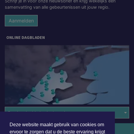
Schrijf je in voor onze nieuwsbrief en krijg wekelijks een
samenvatting van alle gebeurtenissen uit jouw regio.
Aanmelden
ONLINE DAGBLADEN
Overige dagbladen in de regio
Deze website maakt gebruik van cookies om
Algemene voorwaarden
ervoor te zorgen dat u de beste ervaring krijgt