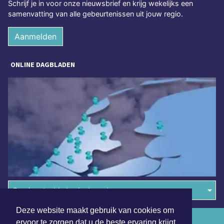
Schrijf je in voor onze nieuwsbrief en krijg wekelijks een
samenvatting van alle gebeurtenissen uit jouw regio.
Aanmelden
ONLINE DAGBLADEN
Overige dagbladen in de regio
Deze website maakt gebruik van cookies om
Algemene voorwaarden
ervoor te zorgen dat u de beste ervaring krijgt