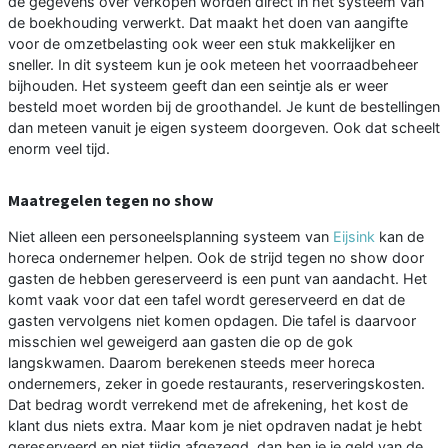
de gegevens over verkopen worden direct in het systeem van
de boekhouding verwerkt. Dat maakt het doen van aangifte
voor de omzetbelasting ook weer een stuk makkelijker en
sneller. In dit systeem kun je ook meteen het voorraadbeheer
bijhouden. Het systeem geeft dan een seintje als er weer
besteld moet worden bij de groothandel. Je kunt de bestellingen
dan meteen vanuit je eigen systeem doorgeven. Ook dat scheelt
enorm veel tijd.
Maatregelen tegen no show
Niet alleen een personeelsplanning systeem van
Eijsink
kan de
horeca ondernemer helpen. Ook de strijd tegen no show door
gasten de hebben gereserveerd is een punt van aandacht. Het
komt vaak voor dat een tafel wordt gereserveerd en dat de
gasten vervolgens niet komen opdagen. Die tafel is daarvoor
misschien wel geweigerd aan gasten die op de gok
langskwamen. Daarom berekenen steeds meer horeca
ondernemers, zeker in goede restaurants, reserveringskosten.
Dat bedrag wordt verrekend met de afrekening, het kost de
klant dus niets extra. Maar kom je niet opdraven nadat je hebt
gereserveerd en niet tijdig afgezegd, dan ben je je geld van de