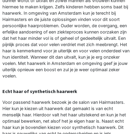
dunner wordt of uitvalt en zowel mannen als vrouwen kunnen
hiermee te maken krijgen. Zelfs kinderen hebben soms baat bij
haarwerk. In omgeving van Amsterdam kun je terecht bij
Hairmasters en de juiste oplossingen vinden voor dit soort
persoonlijke haarproblemen. Ouder worden, de overgang, een
erfelijke aandoening of een ziekteproces kunnen oorzaken zijn
dat het haar minder vol is of geheel of gedeeltelijk uitvalt. Een
pijnlijk proces dat voor velen verdriet met zich meebrengt. Het
haar is kenmerkend voor je uiterlijk en voor velen onderdeel van
hun identiteit. Wanneer dit dan uitvalt, kun je je erg onzeker
voelen. Met haarwerk in Amsterdam en omgeving geef je jouw
uiterlijk opnieuw een boost en zul je je weer optimaal zeker
voelen.
Echt haar of synthetisch haarwerk
Voor passend haarwerk bezoek je de salon van Hairmasters.
Hier kun je kiezen uit haarwerk dat gemaakt is van echt
menselijk haar. Hierdoor valt het haar uitstekend en kun je het
optimaal bewerken, net alsof het je eigen haar is. Naast echt
haar kun je bovendien kiezen voor synthetisch haarwerk. Dit
haar is nauwelijks van echt te onderscheiden en is iets