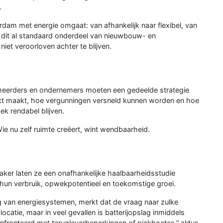
.
dam met energie omgaat: van afhankelijk naar flexibel, van
s dit al standaard onderdeel van nieuwbouw- en
iet veroorloven achter te blijven.
eheerders en ondernemers moeten een gedeelde strategie
act maakt, hoe vergunningen versneld kunnen worden en hoe
k rendabel blijven.
Wie nu zelf ruimte creëert, wint wendbaarheid.
 vaker laten ze een onafhankelijke haalbaarheidsstudie
j hun verbruik, opwekpotentieel en toekomstige groei.
g van energiesystemen, merkt dat de vraag naar zulke
locatie, maar in veel gevallen is batterijopslag inmiddels
nfronteerd met terugleverbeperkingen of piekboetes,” aldus