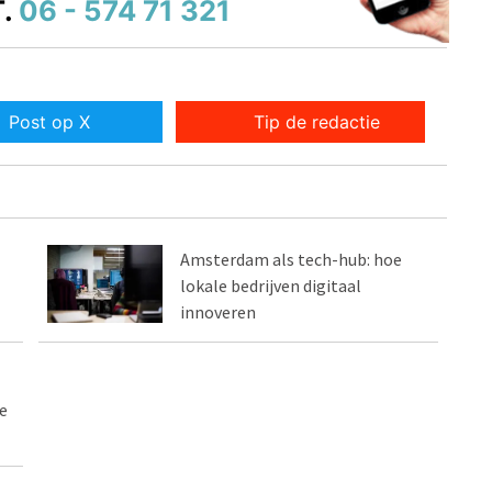
.
06 - 574 71 321
Post op X
Tip de redactie
Amsterdam als tech-hub: hoe
lokale bedrijven digitaal
innoveren
e