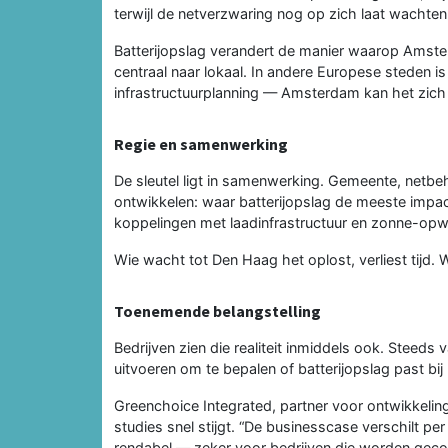
terwijl de netverzwaring nog op zich laat wachten
Batterijopslag verandert de manier waarop Amster
centraal naar lokaal. In andere Europese steden i
infrastructuurplanning — Amsterdam kan het zich n
Regie en samenwerking
De sleutel ligt in samenwerking. Gemeente, netb
ontwikkelen: waar batterijopslag de meeste imp
koppelingen met laadinfrastructuur en zonne-opwe
Wie wacht tot Den Haag het oplost, verliest tijd. 
Toenemende belangstelling
Bedrijven zien die realiteit inmiddels ook. Steeds
uitvoeren om te bepalen of batterijopslag past bi
Greenchoice Integrated, partner voor ontwikkelin
studies snel stijgt. “De businesscase verschilt per 
rendabel — zeker voor bedrijven die worden geco