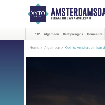
AMSTERDAMSDA
lokaal nieuws amsterdam
112
Algemeen
Bedrijvengids
Gemeente
Home
Algemeen
Opinie: Amsterdam kan de