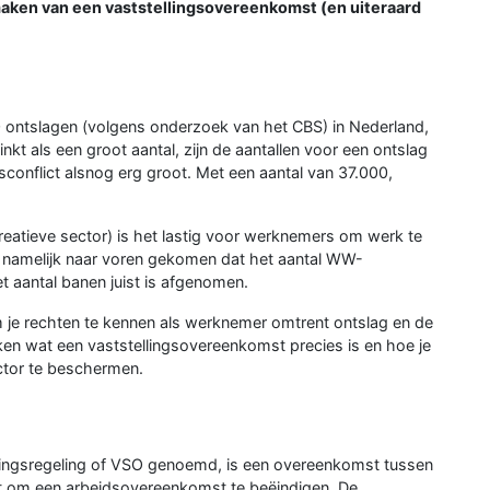
 maken van een vaststellingsovereenkomst (en uiteraard
 ontslagen (volgens onderzoek van het CBS) in Nederland,
nkt als een groot aantal, zijn de aantallen voor een ontslag
onflict alsnog erg groot. Met een aantal van 37.000,
reatieve sector) is het lastig voor werknemers om werk te
 namelijk naar voren gekomen dat het aantal WW-
et aantal banen juist is afgenomen.
om je rechten te kennen als werknemer omtrent ontslag en de
ken wat een vaststellingsovereenkomst precies is en hoe je
ector te beschermen.
gingsregeling of VSO genoemd, is een overeenkomst tussen
t om een arbeidsovereenkomst te beëindigen. De