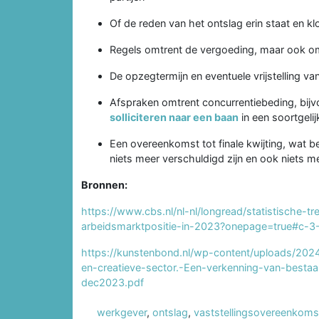
Of de reden van het ontslag erin staat en kl
Regels omtrent de vergoeding, maar ook om
De opzegtermijn en eventuele vrijstelling v
Afspraken omtrent concurrentiebeding, bijvo
solliciteren naar een baan
in een soortgelij
Een overeenkomst tot finale kwijting, wat b
niets meer verschuldigd zijn en ook niets m
Bronnen:
https://www.cbs.nl/nl-nl/longread/statistische-tr
arbeidsmarktpositie-in-2023?onepage=true#c-3-
https://kunstenbond.nl/wp-content/uploads/2024
en-creatieve-sector.-Een-verkenning-van-bestaan
dec2023.pdf
werkgever
,
ontslag
,
vaststellingsovereenkoms