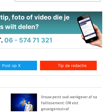
ip, foto of video die je
s wilt delen?
.
06 - 574 71 321
Post op X
Tip de redactie
Vrouw perst oud-werkgever af na
faillissement: OM eist
gevangenisstraf