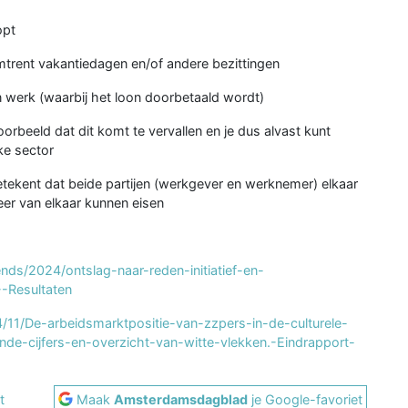
opt
trent vakantiedagen en/of andere bezittingen
an werk (waarbij het loon doorbetaald wordt)
orbeeld dat dit komt te vervallen en je dus alvast kunt
ke sector
etekent dat beide partijen (werkgever en werknemer) elkaar
eer van elkaar kunnen eisen
ends/2024/ontslag-naar-reden-initiatief-en-
-Resultaten
/11/De-arbeidsmarktpositie-van-zzpers-in-de-culturele-
de-cijfers-en-overzicht-van-witte-vlekken.
-Eindrapport-
t
Maak
Amsterdamsdagblad
je Google-favoriet