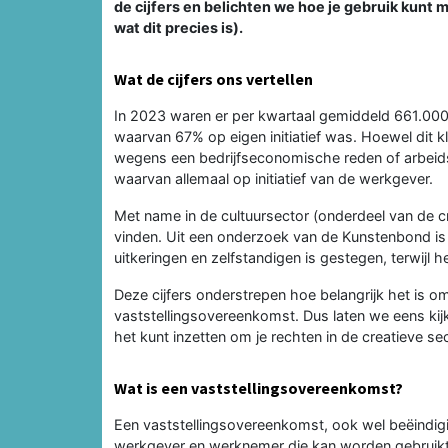
de cijfers en belichten we hoe je gebruik kunt
wat dit precies is).
Wat de cijfers ons vertellen
In 2023 waren er per kwartaal gemiddeld 661.000
waarvan 67% op eigen initiatief was. Hoewel dit kli
wegens een bedrijfseconomische reden of arbeidsc
waarvan allemaal op initiatief van de werkgever.
Met name in de cultuursector (onderdeel van de c
vinden. Uit een onderzoek van de Kunstenbond is
uitkeringen en zelfstandigen is gestegen, terwijl h
Deze cijfers onderstrepen hoe belangrijk het is 
vaststellingsovereenkomst. Dus laten we eens kij
het kunt inzetten om je rechten in de creatieve s
Wat is een vaststellingsovereenkomst?
Een vaststellingsovereenkomst, ook wel beëindi
werkgever en werknemer die kan worden gebruik