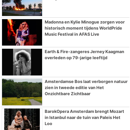
Madonna en Kylie Minogue zorgen voor
historisch moment tijdens WorldPride
Music Festival in AFAS Live
Earth & Fire-zangeres Jerney Kaagman
overleden op 79-jarige leeftijd
Amsterdamse Bos laat verborgen natuur
zien in tweede editie van Het
Onzichtbare Zichtbaar
BarokOpera Amsterdam brengt Mozart
in Istanbul naar de tuin van Paleis Het
Loo