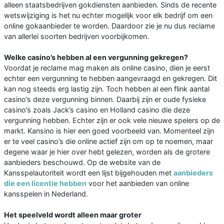
alleen staatsbedrijven gokdiensten aanbieden. Sinds de recente
wetswijziging is het nu echter mogelijk voor elk bedrijf om een
online gokaanbieder te worden. Daardoor zie je nu dus reclame
van allerlei soorten bedrijven voorbijkomen.
Welke casino’s hebben al een vergunning gekregen?
Voordat je reclame mag maken als online casino, dien je eerst
echter een vergunning te hebben aangevraagd en gekregen. Dit
kan nog steeds erg lastig zijn. Toch hebben al een flink aantal
casino’s deze vergunning binnen. Daarbij zijn er oude fysieke
casino’s zoals Jack’s casino en Holland casino die deze
vergunning hebben. Echter zijn er ook vele nieuwe spelers op de
markt. Kansino is hier een goed voorbeeld van. Momenteel zijn
er te veel casino’s die online actief zijn om op te noemen, maar
degene waar je hier over hebt gelezen, worden als de grotere
aanbieders beschouwd. Op de website van de
Kansspelautoriteit wordt een lijst bijgehouden met
aanbieders
die een licentie hebben
voor het aanbieden van online
kansspelen in Nederland.
Het speelveld wordt alleen maar groter