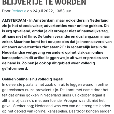
BLIJVERTJE TE WORDEN
Door
Redactie
op
24 juli 2022, 13:53 uur
AMSTERDAM - In Amsterdam, maar ook elders in Nederland
zie je het steeds vaker; advertenties voor online gokken. Dit
is erg opvallend, omdat je dit vroeger niet of nauwelijks zag,
althans niet offline. De tijden veranderen dus langzaam maar
zeker. Maar hoe komt het nou precies dat je ineens overal van
dit soort advertenties ziet staan? Er is recentelijk iets in de
Nederlandse wetgeving veranderd op het vlak van online
kansspelen. In dit artikel leggen we je uit wat er precies aan
de hand is. Zo ben je ook op dit gebied weer volledig
geïnformeerd.
Gokken online is nu volledig legaal
In de eerste plaats is het zaak om uit te leggen waarom online
gokreclames nu zo prevalent zijn. Dit komt met name door het
feit dat online gokken in Nederland sinds 01 oktober legaal is,
althans bij casino’s met een licentie. Vroeger was dit niet het
geval. Sterker nog; Nederland was een van de strengste landen
op het gebied van (online) kansspelen. Daardoor konden eerder