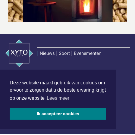
|
Nieuws | Sport | Evenementen
Hoofdvestiging:
van Benthuizenlaan 1
Deze website maakt gebruik van cookies om
1701 BZ Heerhugowaard
ervoor te zorgen dat u de beste ervaring krijgt
op onze website
Lees meer
072 8200 600
redactie@xyto.nl
Ik accepteer cookies
www.xyto.nl
SOCIAL MEDIA