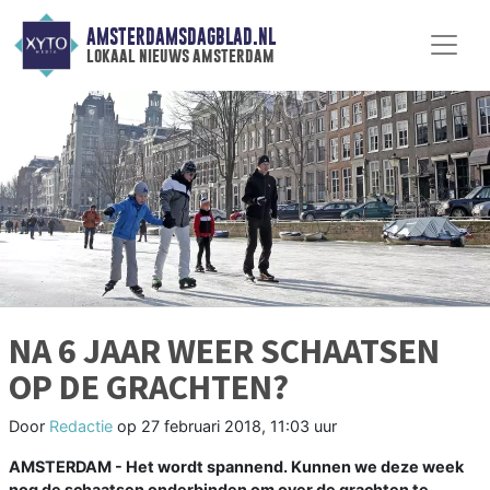
AMSTERDAMSDAGBLAD.NL
lokaal nieuws amsterdam
NA 6 JAAR WEER SCHAATSEN
OP DE GRACHTEN?
Door
Redactie
op
27 februari 2018, 11:03 uur
AMSTERDAM - Het wordt spannend. Kunnen we deze week
nog de schaatsen onderbinden om over de grachten te