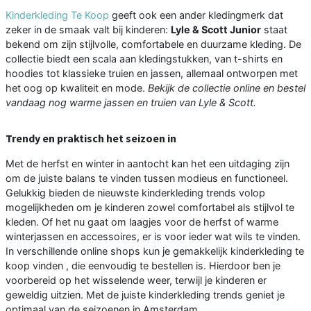
Kinderkleding Te Koop
geeft ook een ander kledingmerk dat
zeker in de smaak valt bij kinderen:
Lyle & Scott Junior
staat
bekend om zijn stijlvolle, comfortabele en duurzame kleding. De
collectie biedt een scala aan kledingstukken, van t-shirts en
hoodies tot klassieke truien en jassen, allemaal ontworpen met
het oog op kwaliteit en mode.
Bekijk de collectie online en bestel
vandaag nog warme jassen en truien van Lyle & Scott.
Trendy en praktisch het seizoen in
Met de herfst en winter in aantocht kan het een uitdaging zijn
om de juiste balans te vinden tussen modieus en functioneel.
Gelukkig bieden de nieuwste kinderkleding trends volop
mogelijkheden om je kinderen zowel comfortabel als stijlvol te
kleden. Of het nu gaat om laagjes voor de herfst of warme
winterjassen en accessoires, er is voor ieder wat wils te vinden.
In verschillende online shops kun je gemakkelijk kinderkleding te
koop vinden , die eenvoudig te bestellen is. Hierdoor ben je
voorbereid op het wisselende weer, terwijl je kinderen er
geweldig uitzien. Met de juiste kinderkleding trends geniet je
optimaal van de seizoenen in Amsterdam.