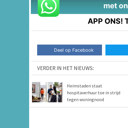
met on
APP ONS!
T
Deel op Facebook
VERDER IN HET NIEUWS:
Heimstaden staat
hospitaverhuur toe in strijd
tegen woningnood