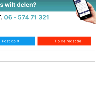
s wilt delen?
.
06 - 574 71 321
Post op X
Tip de redactie