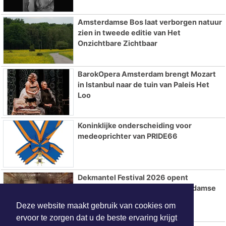
Amsterdamse Bos laat verborgen natuur
zien in tweede editie van Het
Onzichtbare Zichtbaar
BarokOpera Amsterdam brengt Mozart
in Istanbul naar de tuin van Paleis Het
Loo
Koninklijke onderscheiding voor
medeoprichter van PRIDE66
Dekmantel Festival 2026 opent
vernieuwde editie in het Amsterdamse
Bos
Deze website maakt gebruik van cookies om
ervoor te zorgen dat u de beste ervaring krijgt