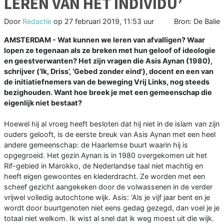
LEREN VAN HET INDIVIDU’
Door
Redactie
op
27 februari 2019, 11:53 uur
Bron: De Balie
AMSTERDAM - Wat kunnen we leren van afvalligen? Waar
lopen ze tegenaan als ze breken met hun geloof of ideologie
en geestverwanten? Het zijn vragen die Asis Aynan (1980),
schrijver (‘Ik, Driss’, ‘Gebed zonder eind'), docent en een van
de initiatiefnemers van de beweging Vrij Links, nog steeds
bezighouden. Want hoe breek je met een gemeenschap die
eigenlijk niet bestaat?
Hoewel hij al vroeg heeft besloten dat hij niet in de islam van zijn
ouders gelooft, is de eerste breuk van Asis Aynan met een heel
andere gemeenschap: de Haarlemse buurt waarin hij is
opgegroeid. Het gezin Aynan is in 1980 overgekomen uit het
Rif-gebied in Marokko, de Nederlandse taal niet machtig en
heeft eigen gewoontes en klederdracht. Ze worden met een
scheef gezicht aangekeken door de volwassenen in de verder
vrijwel volledig autochtone wijk. Asis: ‘Als je vijf jaar bent en je
wordt door buurtgenoten niet eens gedag gezegd, dan voel je je
totaal niet welkom. Ik wist al snel dat ik weg moest uit die wijk.