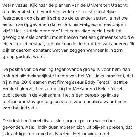
veel niveaus. Kijk naar de plannen van de Universiteit Utrecht:
om diversiteit te bevorderen, willen ze naast christelijke
feestdagen ook islamitische op de kalender zetten. Is het wel
eens in ze opgekomen dat er ook niet-religieuze feestdagen
zijn!? Het is totale armoede.’ Het eenzijdige beeld heeft tot
gevolg dat Asis continu moet breken met een gemeenschap die
eigenlijk niet bestaat, behalve dan in de hoofden van anderen. ‘Ik
blijf er daarom constant wat van zeggen wanneer ik in zo’n
groep gedrukt word.’
De positie van de eenling tegenover de groep is voor hem dan
ook het allerbelangrijkste thema van het Vrij Links-manifest, dat
hij in mei 2018 samen met filmregisseur Eddy Terstall, actrice
Femke Lakerveld en voormalig PvdA-Kamerlid Keklik Yücel
publiceerde in de Volkskrant. Het is een beroep op linkse
partijen om steviger te gaan staan voor seculiere waarden en
voor het individu.
De tekst heeft veel discussie opgeroepen en weerklank
gevonden. Asis: ‘Individuen moeten zich uit blijven spreken, dat
is krachtiger dan overheidsbeleid. Het individu moet