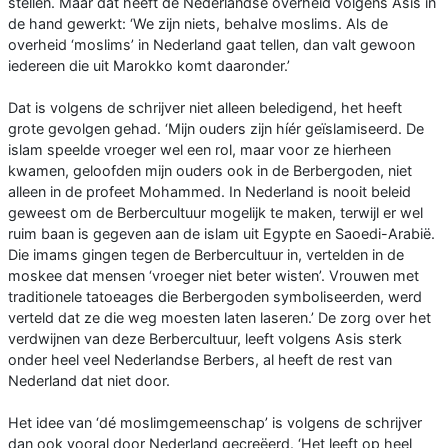
stellen. Maar dat heeft de Nederlandse overheid volgens Asis in
de hand gewerkt: ‘We zijn niets, behalve moslims. Als de
overheid ‘moslims’ in Nederland gaat tellen, dan valt gewoon
iedereen die uit Marokko komt daaronder.’
Dat is volgens de schrijver niet alleen beledigend, het heeft
grote gevolgen gehad. ‘Mijn ouders zijn híér geïslamiseerd. De
islam speelde vroeger wel een rol, maar voor ze hierheen
kwamen, geloofden mijn ouders ook in de Berbergoden, niet
alleen in de profeet Mohammed. In Nederland is nooit beleid
geweest om de Berbercultuur mogelijk te maken, terwijl er wel
ruim baan is gegeven aan de islam uit Egypte en Saoedi-Arabië.
Die imams gingen tegen de Berbercultuur in, vertelden in de
moskee dat mensen ‘vroeger niet beter wisten’. Vrouwen met
traditionele tatoeages die Berbergoden symboliseerden, werd
verteld dat ze die weg moesten laten laseren.’ De zorg over het
verdwijnen van deze Berbercultuur, leeft volgens Asis sterk
onder heel veel Nederlandse Berbers, al heeft de rest van
Nederland dat niet door.
Het idee van ‘dé moslimgemeenschap’ is volgens de schrijver
dan ook vooral door Nederland gecreëerd. ‘Het leeft op heel