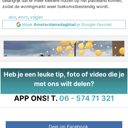
belangrijk dat er meer kleinere huizen op het platteland komen,
zodat de woningmarkt weer toekomstbestendig wordt.
abn
,
amro
,
stijgen
Maak
Amsterdamsdagblad
je Google-favoriet
Heb je een leuke tip, foto of video die je
met ons wilt delen?
APP ONS!
T.
06 - 574 71 321
Deel op Facebook