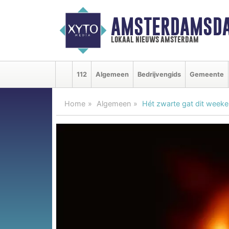
AMSTERDAMSDA
lokaal nieuws amsterdam
112
Algemeen
Bedrijvengids
Gemeente
Home
Algemeen
Hét zwarte gat dit weeke