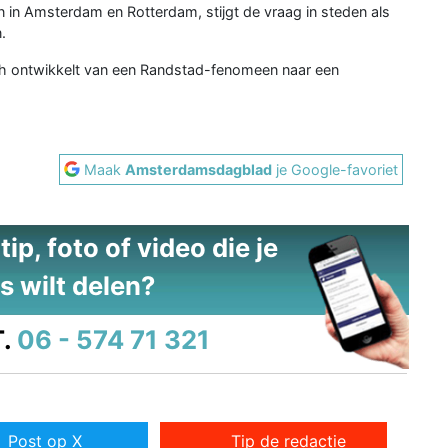
n Amsterdam en Rotterdam, stijgt de vraag in steden als
.
ich ontwikkelt van een Randstad-fenomeen naar een
Maak
Amsterdamsdagblad
je Google-favoriet
ip, foto of video die je
s wilt delen?
.
06 - 574 71 321
Post op X
Tip de redactie