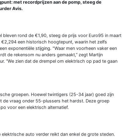
gpunt: met recordprijzen aan de pomp, steeg de
urder Avis.
el bleven rond de €1,90, steeg de prijs voor Euro95 in maart
 €2,294 een historisch hoogtepunt, waarin het zelfs
 een exponentiële stijging. "Waar men voorheen vaker een
dt de rekensom nu anders gemaakt,” zegt Martijn
ur. “We zien dat de drempel om elektrisch op pad te gaan
sche groepen. Hoewel twintigers (25-34 jaar) goed zijn
it de vraag onder 55-plussers het hardst. Deze groep
o voor een elektrisch alternatief.
 elektrische auto verder reikt dan enkel de grote steden.