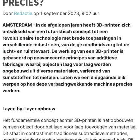
PRECIES?
Door
Redactie
op
1 september 2023, 9:02 uur
AMSTERDAM - In de afgelopen jaren heeft 3D-printen zich
ontwikkeld van een futuristisch concept tot een
revolutionaire technologie met brede toepassingen in
verschillende industrieën, van de gezondheidszorg tot de
lucht- en ruimtevaart. De werking van een 3D-printer is
gebaseerd op geavanceerde principes van additieve
fabricage, waarbij objecten laag voor laag worden
opgebouwd uit diverse materialen, variërend van
kunststoffen tot metalen. Laten we een diepgaande blik
werpen op hoe deze verbazingwekkende machines precies
werken.
Layer-by-Layer opbouw
Het fundamentele concept achter 3D-printen is het opbouwen
van een object door het laag voor laag toevoegen van materiaal.
Dit staat in contrast met traditionele subtractieve methoden,
waarbij materiaal wordt weggesneden uit een massief blok. Bij