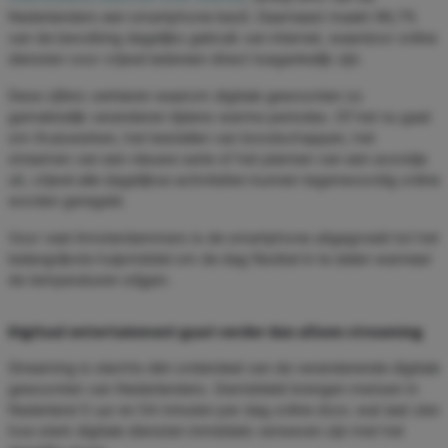
Nederlanders een smartphone bezit. Daarnaast maakt 96,7%
van de bevolking dagelijks gebruik van internet, waardoor online
diensten voor vrijwel iedereen direct toegankelijk zijn.
Deze cijfers verklaren waarom digitale gewoonten zo
gemakkelijk veranderen tijdens warme periodes. Of het nu gaat
om thuiswerken, het bestellen van boodschappen, het
streamen van een nieuwe serie of het plannen van een avondje
uit, vrijwel alle dagelijkse activiteiten kunnen tegenwoordig online
worden geregeld.
Voor veel Amsterdammers is de smartphone uitgegroeid tot het
belangrijkste hulpmiddel om de dag flexibel in te delen wanneer
de temperaturen stijgen.
Digitaal entertainment gaat verder dan alleen streaming
Streaming is slechts één onderdeel van de veranderende digitale
gewoonten van Nederlanders. Gemiddeld brengen mensen in
Nederland 5 uur en 54 minuten per dag online door, wat laat zien
hoe sterk digitale diensten inmiddels verweven zijn met het