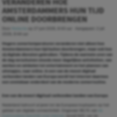
VERANDEREN HOE
AMSTERDAMMERS HUN TIJD
ONLINE DOORBRENGEN
Door
Redactie
op
27 juni 2026, 8:43 uur
· Aangepast:
2 juli
2026, 8:44 uur
Hogere zomertemperaturen veranderen niet alleen hoe
Amsterdammers hun tijd buiten doorbrengen, maar ook hoe
zij digitale diensten gebruiken. Tijdens de warmste uren van
de dag verschuiven steeds meer dagelijkse activiteiten, van
werken en winkelen tot entertainment en het plannen van
uitstapjes, naar online. In een van de meest digitaal
verbonden landen van Europa wordt het internet daarmee
een onmisbaar onderdeel van de moderne zomerroutine.
Een van de meest digitaal verbonden landen van Europa
Nederland behoort al jaren tot de Europese koplopers op het
gebied van digitale connectiviteit. Ongeveer 98,1% van
de
huishoudens beschikt over internet
, terwijl 94% van de