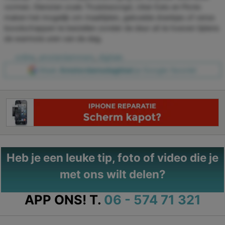
vormen. Diensten zoals Thuisbezorgd, Uber Eats en Picnic
maken het mogelijk om maaltijden, gekoelde drankjes of verse
boodschappen te bestellen zonder de deur uit te hoeven tijdens
de warmste uren van de dag.
online
,
amsterdammers
,
digitale
Maak
Amsterdamsdagblad
je Google-favoriet
Heb je een leuke tip, foto of video die je
met ons wilt delen?
APP ONS!
T.
06 - 574 71 321