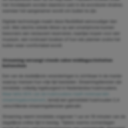
het Vondelpark worden daardoor juist in de avonduren drukker,
wanneer het aangenamer wordt om buiten te zijn.
Digitale technologie maakt deze flexibiliteit eenvoudiger dan
ooit. Met slechts enkele tikken op een smartphone kunnen
bewoners een restaurant reserveren, kaartjes kopen voor een
museum, een rondvaart boeken of hun reis plannen zodra het
buiten weer comfortabel wordt.
Streaming vervangt steeds vaker middagactiviteiten
buitenshuis
Een van de duidelijkste veranderingen is zichtbaar in de manier
waarop mensen hun vrije tijd besteden. Streamingdiensten zijn
inmiddels volledig ingeburgerd in Nederlandse huishoudens.
Maar liefst 80% van de huishoudens heeft minimaal één
streamingabonnement
, terwijl een gemiddeld huishouden 2,4
verschillende streamingdiensten gebruikt.
Streaming neemt inmiddels ongeveer 1 uur en 18 minuten van de
dagelijkse online tijd in beslag. Tijdens warme zomerdagen