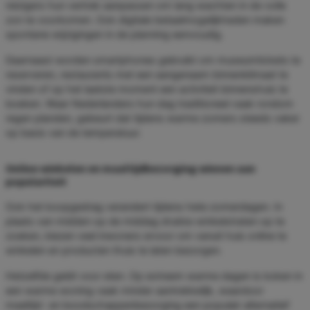
reizigers hun vertrek aanpassen om lang wachten in de volle
zon te voorkomen. Ook digitale betaalmogelijkheden maken
spontane wijzigingen in de planning eenvoudig.
Daarnaast worden smartphones gebruikt om museumtickets te
reserveren, restaurants met een aangenaam binnenklimaat te
vinden of op het laatste moment een activiteit binnenshuis te
boeken. Waar Nederlanders hun dag traditioneel vaak rondom
regen planden, gebeurt dat tijdens warme zomers steeds vaker
op basis van de temperatuur.
Online winkelen en maaltijdbezorging winnen aan
populariteit
Ook het koopgedrag verandert tijdens hete zomerdagen. In
plaats van midden op de middag drukke winkelstraten op te
zoeken, kiezen veel inwoners ervoor om vanuit huis online te
winkelen en producten thuis te laten bezorgen.
Hetzelfde geldt voor eten. Op extreem warme dagen is koken in
een warme woning vaak minder aantrekkelijk, waardoor
maaltijd- en boodschappenbezorging een populair alternatief