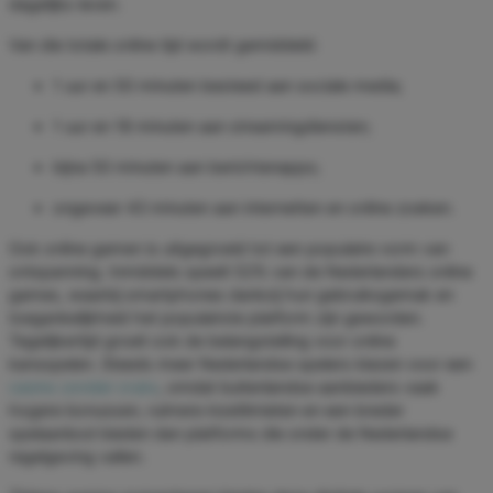
dagelijks leven.
Van die totale online tijd wordt gemiddeld:
1 uur en 50 minuten besteed aan sociale media;
1 uur en 18 minuten aan streamingdiensten;
bijna 50 minuten aan berichtenapps;
ongeveer 43 minuten aan internetten en online zoeken.
Ook online gamen is uitgegroeid tot een populaire vorm van
ontspanning. Inmiddels speelt 52% van de Nederlanders online
games, waarbij smartphones dankzij hun gebruiksgemak en
toegankelijkheid het populairste platform zijn geworden.
Tegelijkertijd groeit ook de belangstelling voor online
kansspelen. Steeds meer Nederlandse spelers kiezen voor een
casino zonder cruks
, omdat buitenlandse aanbieders vaak
hogere bonussen, ruimere inzetlimieten en een breder
spelaanbod bieden dan platforms die onder de Nederlandse
regelgeving vallen.