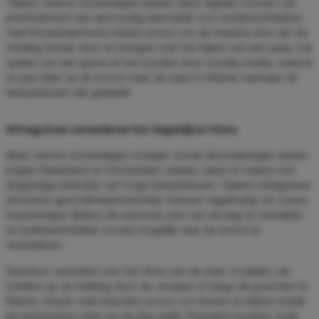
Tijdens warme zomerdagen bieden deze digitale vormen van
entertainment een eenvoudig alternatief voor buitenactiviteiten.
Veel Amsterdammers kiezen ervoor om de heetste uren van de
middag binnen door te brengen met het kijken van een serie, het
spelen van een game of het scrollen door sociale media, waarna
ze pas later op de avond weer de stad in trekken wanneer de
temperaturen zijn gedaald.
Hittegolven veranderen het dagelijkse ritme
Waar warme zomerdagen vroeger vooral uitzonderingen waren,
krijgen Nederland en Amsterdam steeds vaker te maken met
langdurige periodes van hoge temperaturen. Tijdens hittegolven
adviseren gezondheidsinstanties mensen regelmatig om zware
inspanningen tijdens de warmste uren van de dag te vermijden
en buitenactiviteiten zoveel mogelijk naar de avond te
verplaatsen.
Daardoor verandert ook het ritme van de stad. In plaats van
midden op de middag door de Jordaan of langs de grachten te
fietsen, kiezen veel inwoners ervoor om binnen te blijven totdat
de temperatuur later op de dag daalt. Populaire locaties zoals