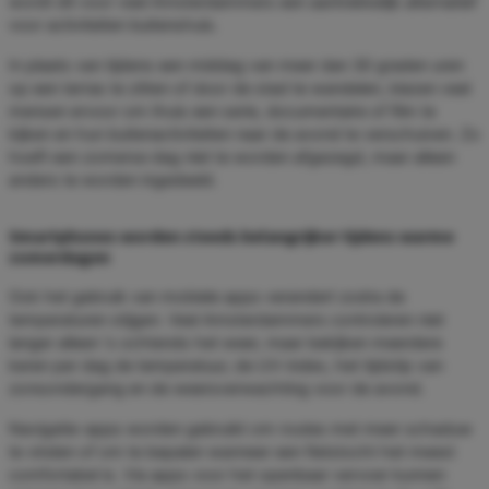
wordt dit voor veel Amsterdammers een aantrekkelijk alternatief
voor activiteiten buitenshuis.
In plaats van tijdens een middag van meer dan 30 graden uren
op een terras te zitten of door de stad te wandelen, kiezen veel
mensen ervoor om thuis een serie, documentaire of film te
kijken en hun buitenactiviteiten naar de avond te verschuiven. Zo
hoeft een zomerse dag niet te worden afgezegd, maar alleen
anders te worden ingedeeld.
Smartphones worden steeds belangrijker tijdens warme
zomerdagen
Ook het gebruik van mobiele apps verandert zodra de
temperaturen stijgen. Veel Amsterdammers controleren niet
langer alleen 's ochtends het weer, maar bekijken meerdere
keren per dag de temperatuur, de UV-index, het tijdstip van
zonsondergang en de weersverwachting voor de avond.
Navigatie-apps worden gebruikt om routes met meer schaduw
te vinden of om te bepalen wanneer een fietstocht het meest
comfortabel is. Via apps voor het openbaar vervoer kunnen