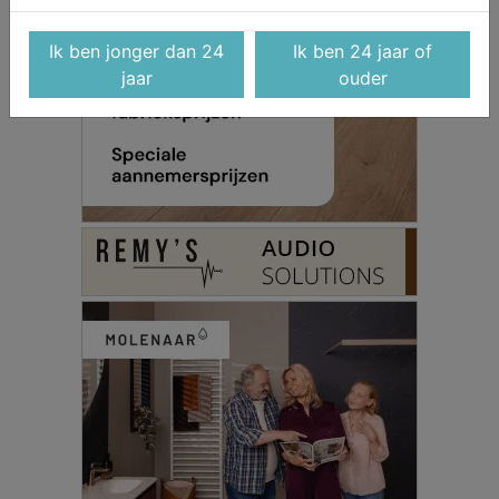
Ik ben jonger dan 24
Ik ben 24 jaar of
jaar
ouder