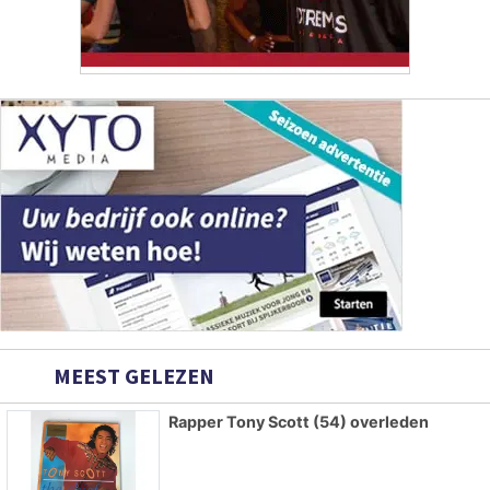
MEEST GELEZEN
Rapper Tony Scott (54) overleden