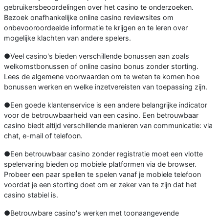
gebruikersbeoordelingen over het casino te onderzoeken.
Bezoek onafhankelijke online casino reviewsites om
onbevooroordeelde informatie te krijgen en te leren over
mogelijke klachten van andere spelers.
●Veel casino's bieden verschillende bonussen aan zoals
welkomstbonussen of online casino bonus zonder storting.
Lees de algemene voorwaarden om te weten te komen hoe
bonussen werken en welke inzetvereisten van toepassing zijn.
●Een goede klantenservice is een andere belangrijke indicator
voor de betrouwbaarheid van een casino. Een betrouwbaar
casino biedt altijd verschillende manieren van communicatie: via
chat, e-mail of telefoon.
●Een betrouwbaar casino zonder registratie moet een vlotte
spelervaring bieden op mobiele platformen via de browser.
Probeer een paar spellen te spelen vanaf je mobiele telefoon
voordat je een storting doet om er zeker van te zijn dat het
casino stabiel is.
●Betrouwbare casino's werken met toonaangevende