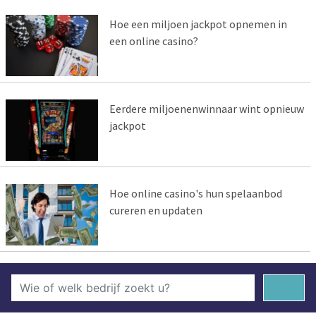
Hoe een miljoen jackpot opnemen in
een online casino?
Eerdere miljoenenwinnaar wint opnieuw
jackpot
Hoe online casino's hun spelaanbod
cureren en updaten