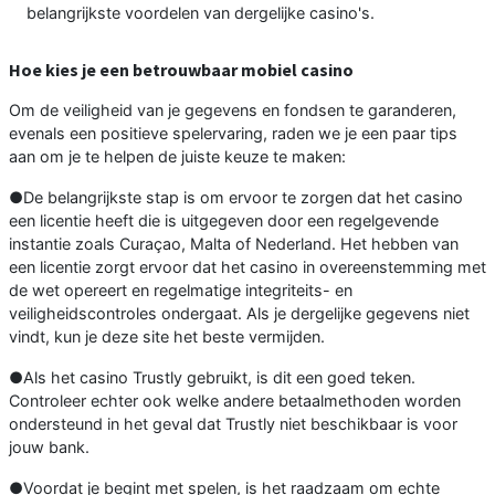
belangrijkste voordelen van dergelijke casino's.
Hoe kies je een betrouwbaar mobiel casino
Om de veiligheid van je gegevens en fondsen te garanderen,
evenals een positieve spelervaring, raden we je een paar tips
aan om je te helpen de juiste keuze te maken:
●De belangrijkste stap is om ervoor te zorgen dat het casino
een licentie heeft die is uitgegeven door een regelgevende
instantie zoals Curaçao, Malta of Nederland. Het hebben van
een licentie zorgt ervoor dat het casino in overeenstemming met
de wet opereert en regelmatige integriteits- en
veiligheidscontroles ondergaat. Als je dergelijke gegevens niet
vindt, kun je deze site het beste vermijden.
●Als het casino Trustly gebruikt, is dit een goed teken.
Controleer echter ook welke andere betaalmethoden worden
ondersteund in het geval dat Trustly niet beschikbaar is voor
jouw bank.
●Voordat je begint met spelen, is het raadzaam om echte