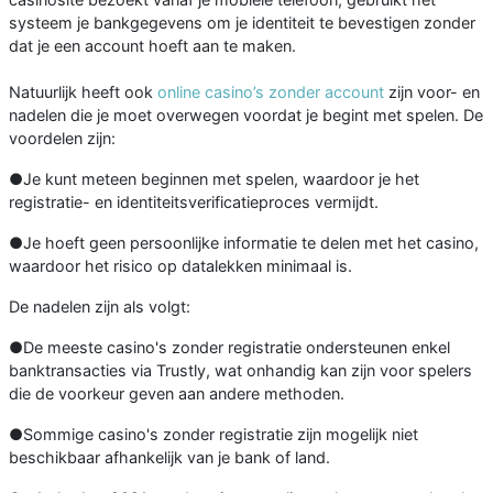
systeem je bankgegevens om je identiteit te bevestigen zonder
dat je een account hoeft aan te maken.
Natuurlijk heeft ook
online casino’s zonder account
zijn voor- en
nadelen die je moet overwegen voordat je begint met spelen. De
voordelen zijn:
●Je kunt meteen beginnen met spelen, waardoor je het
registratie- en identiteitsverificatieproces vermijdt.
●Je hoeft geen persoonlijke informatie te delen met het casino,
waardoor het risico op datalekken minimaal is.
De nadelen zijn als volgt:
●De meeste casino's zonder registratie ondersteunen enkel
banktransacties via Trustly, wat onhandig kan zijn voor spelers
die de voorkeur geven aan andere methoden.
●Sommige casino's zonder registratie zijn mogelijk niet
beschikbaar afhankelijk van je bank of land.