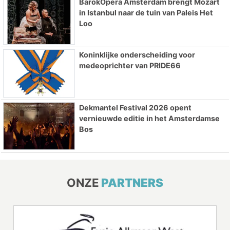
BarokOpera Amsterdam brengt Mozart
in Istanbul naar de tuin van Paleis Het
Loo
Koninklijke onderscheiding voor
medeoprichter van PRIDE66
Dekmantel Festival 2026 opent
vernieuwde editie in het Amsterdamse
Bos
ONZE
PARTNERS