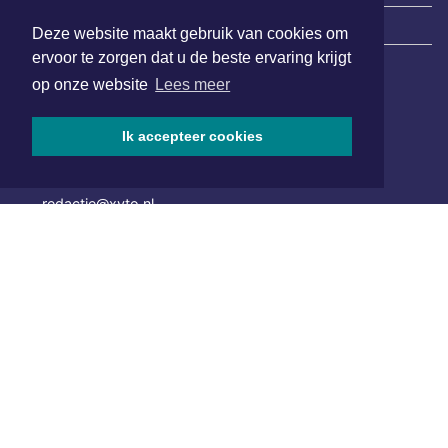
|
Nieuws | Sport | Evenementen
Deze website maakt gebruik van cookies om
ervoor te zorgen dat u de beste ervaring krijgt
op onze website
Lees meer
Hoofdvestiging:
van Benthuizenlaan 1
Ik accepteer cookies
1701 BZ Heerhugowaard
072 8200 600
redactie@xyto.nl
www.xyto.nl
SOCIAL MEDIA
NIEUWSBRIEF AANMELDEN
Schrijf je in voor onze nieuwsbrief en krijg wekelijks een
samenvatting van alle gebeurtenissen uit jouw regio.
Aanmelden