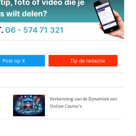
ip, foto of video die je
s wilt delen?
.
06 - 574 71 321
Post op X
Tip de redactie
Verkenning van de Dynamiek van
Online Casino's