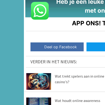
Heb je een leuke t
met on
APP ONS!
T
Deel op Facebook
VERDER IN HET NIEUWS:
Wat trekt spelers aan in online
casino's?
Wat houdt online awareness