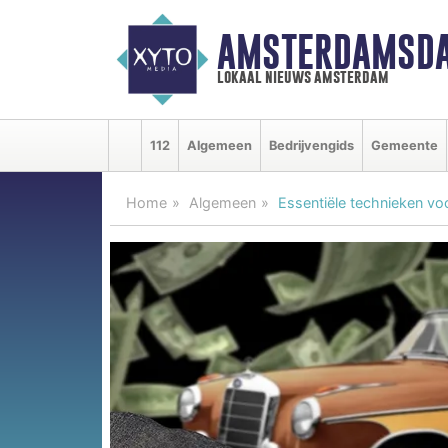
AMSTERDAMSDA
lokaal nieuws amsterdam
112
Algemeen
Bedrijvengids
Gemeente
Home
Algemeen
Essentiële technieken voo