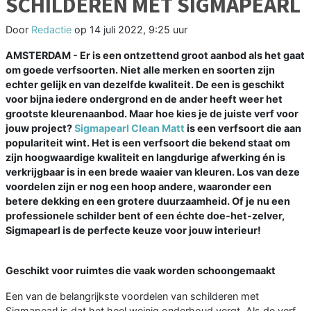
SCHILDEREN MET SIGMAPEARL
Door
Redactie
op
14 juli 2022, 9:25 uur
AMSTERDAM - Er is een ontzettend groot aanbod als het gaat
om goede verfsoorten. Niet alle merken en soorten zijn
echter gelijk en van dezelfde kwaliteit. De een is geschikt
voor bijna iedere ondergrond en de ander heeft weer het
grootste kleurenaanbod. Maar hoe kies je de juiste verf voor
jouw project?
Sigmapearl Clean Matt
is een verfsoort die aan
populariteit wint. Het is een verfsoort die bekend staat om
zijn hoogwaardige kwaliteit en langdurige afwerking én is
verkrijgbaar is in een brede waaier van kleuren. Los van deze
voordelen zijn er nog een hoop andere, waaronder een
betere dekking en een grotere duurzaamheid. Of je nu een
professionele schilder bent of een échte doe-het-zelver,
Sigmapearl is de perfecte keuze voor jouw interieur!
Geschikt voor ruimtes die vaak worden schoongemaakt
Een van de belangrijkste voordelen van schilderen met
Sigmapearl is dat het heel weinig onderhoud vergt. Als de verf