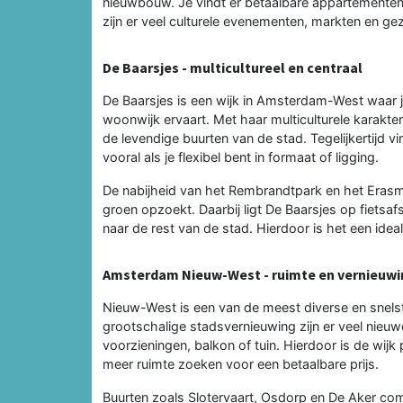
nieuwbouw. Je vindt er betaalbare appartementen,
zijn er veel culturele evenementen, markten en ge
De Baarsjes - multicultureel en centraal
De Baarsjes is een wijk in Amsterdam-West waar 
woonwijk ervaart. Met haar multiculturele karakter,
de levendige buurten van de stad. Tegelijkertijd v
vooral als je flexibel bent in formaat of ligging.
De nabijheid van het Rembrandtpark en het Erasm
groen opzoekt. Daarbij ligt De Baarsjes op fietsa
naar de rest van de stad. Hierdoor is het een ide
Amsterdam Nieuw-West - ruimte en vernieuw
Nieuw-West is een van de meest diverse en snel
grootschalige stadsvernieuwing zijn er veel ni
voorzieningen, balkon of tuin. Hierdoor is de wijk
meer ruimte zoeken voor een betaalbare prijs.
Buurten zoals Slotervaart, Osdorp en De Aker comb