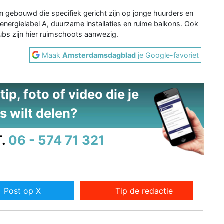
n gebouwd die specifiek gericht zijn op jonge huurders en
ergielabel A, duurzame installaties en ruime balkons. Ook
ubs zijn hier ruimschoots aanwezig.
Maak
Amsterdamsdagblad
je Google-favoriet
ip, foto of video die je
s wilt delen?
.
06 - 574 71 321
Post op X
Tip de redactie