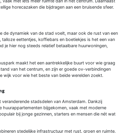
 vaak met iets meer ruimte dan in het centrum. Daarnaast
zellige horecazaken die bijdragen aan een bruisende sfeer.
je de dynamiek van de stad voelt, maar ook de rust van een
 talloze eettentjes, koffiebars en boetiekjes is het een van
ind je hier nog steeds relatief betaalbare huurwoningen,
uspark maakt het een aantrekkelijke buurt voor wie graag
fstand van het centrum, en zijn er goede ov-verbindingen
ale wijk voor wie het beste van beide werelden zoekt.
ing
st veranderende stadsdelen van Amsterdam. Dankzij
euwe huurappartementen bijgekomen, vaak met moderne
 populair bij jonge gezinnen, starters en mensen die nét wat
ineren stedelijke infrastructuur met rust, groen en ruimte.