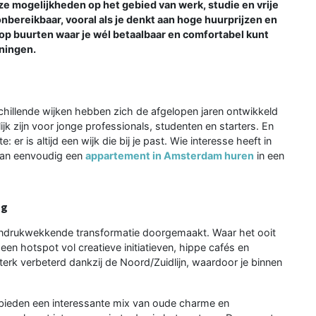
lloze mogelijkheden op het gebied van werk, studie en vrije
onbereikbaar, vooral als je denkt aan hoge huurprijzen en
lop buurten waar je wél betaalbaar en comfortabel kunt
eningen.
schillende wijken hebben zich de afgelopen jaren ontwikkeld
ijk zijn voor jonge professionals, studenten en starters. En
e: er is altijd een wijk die bij je past. Wie interesse heeft in
 kan eenvoudig een
appartement in Amsterdam huren
in een
ng
ndrukwekkende transformatie doorgemaakt. Waar het ooit
een hotspot vol creatieve initiatieven, hippe cafés en
terk verbeterd dankzij de Noord/Zuidlijn, waardoor je binnen
 bieden een interessante mix van oude charme en