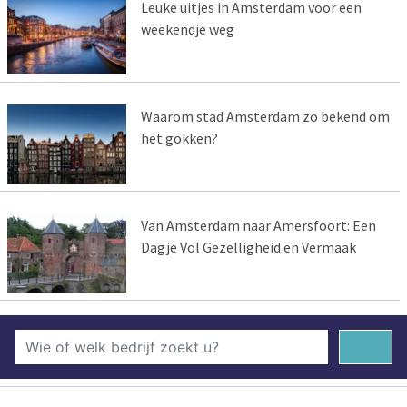
Leuke uitjes in Amsterdam voor een
weekendje weg
Waarom stad Amsterdam zo bekend om
het gokken?
Van Amsterdam naar Amersfoort: Een
Dagje Vol Gezelligheid en Vermaak