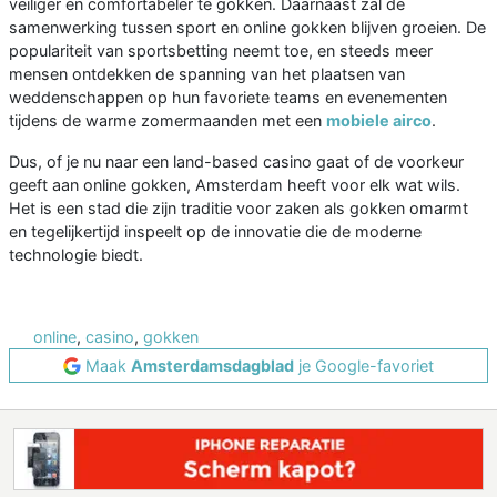
veiliger en comfortabeler te gokken. Daarnaast zal de
samenwerking tussen sport en online gokken blijven groeien. De
populariteit van sportsbetting neemt toe, en steeds meer
mensen ontdekken de spanning van het plaatsen van
weddenschappen op hun favoriete teams en evenementen
tijdens de warme zomermaanden met een
mobiele airco
.
Dus, of je nu naar een land-based casino gaat of de voorkeur
geeft aan online gokken, Amsterdam heeft voor elk wat wils.
Het is een stad die zijn traditie voor zaken als gokken omarmt
en tegelijkertijd inspeelt op de innovatie die de moderne
technologie biedt.
online
,
casino
,
gokken
Maak
Amsterdamsdagblad
je Google-favoriet