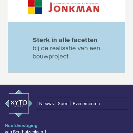
|
Nieuws | Sport | Evenementen
Hoofdvestiging:
van Benthuizenlaan 1