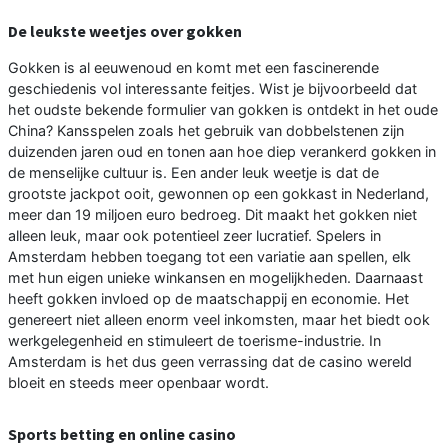
De leukste weetjes over gokken
Gokken is al eeuwenoud en komt met een fascinerende
geschiedenis vol interessante feitjes. Wist je bijvoorbeeld dat
het oudste bekende formulier van gokken is ontdekt in het oude
China? Kansspelen zoals het gebruik van dobbelstenen zijn
duizenden jaren oud en tonen aan hoe diep verankerd gokken in
de menselijke cultuur is. Een ander leuk weetje is dat de
grootste jackpot ooit, gewonnen op een gokkast in Nederland,
meer dan 19 miljoen euro bedroeg. Dit maakt het gokken niet
alleen leuk, maar ook potentieel zeer lucratief. Spelers in
Amsterdam hebben toegang tot een variatie aan spellen, elk
met hun eigen unieke winkansen en mogelijkheden. Daarnaast
heeft gokken invloed op de maatschappij en economie. Het
genereert niet alleen enorm veel inkomsten, maar het biedt ook
werkgelegenheid en stimuleert de toerisme-industrie. In
Amsterdam is het dus geen verrassing dat de casino wereld
bloeit en steeds meer openbaar wordt.
Sports betting en online casino