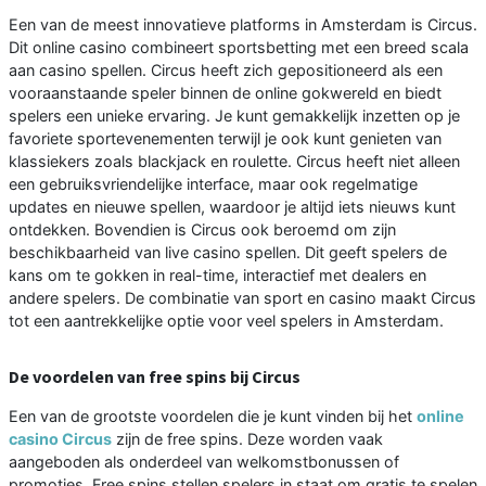
Een van de meest innovatieve platforms in Amsterdam is Circus.
Dit online casino combineert sportsbetting met een breed scala
aan casino spellen. Circus heeft zich gepositioneerd als een
vooraanstaande speler binnen de online gokwereld en biedt
spelers een unieke ervaring. Je kunt gemakkelijk inzetten op je
favoriete sportevenementen terwijl je ook kunt genieten van
klassiekers zoals blackjack en roulette. Circus heeft niet alleen
een gebruiksvriendelijke interface, maar ook regelmatige
updates en nieuwe spellen, waardoor je altijd iets nieuws kunt
ontdekken. Bovendien is Circus ook beroemd om zijn
beschikbaarheid van live casino spellen. Dit geeft spelers de
kans om te gokken in real-time, interactief met dealers en
andere spelers. De combinatie van sport en casino maakt Circus
tot een aantrekkelijke optie voor veel spelers in Amsterdam.
De voordelen van free spins bij Circus
Een van de grootste voordelen die je kunt vinden bij het
online
casino Circus
zijn de free spins. Deze worden vaak
aangeboden als onderdeel van welkomstbonussen of
promoties. Free spins stellen spelers in staat om gratis te spelen