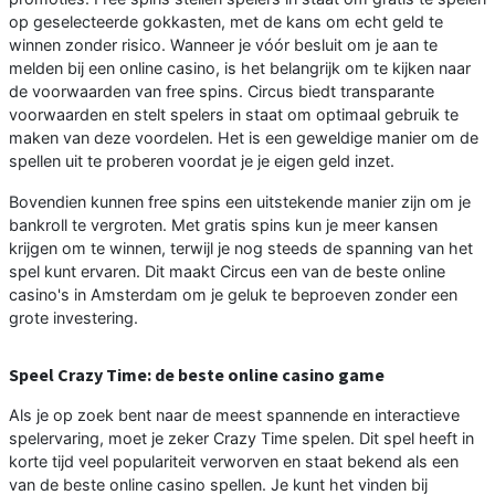
op geselecteerde gokkasten, met de kans om echt geld te
winnen zonder risico. Wanneer je vóór besluit om je aan te
melden bij een online casino, is het belangrijk om te kijken naar
de voorwaarden van free spins. Circus biedt transparante
voorwaarden en stelt spelers in staat om optimaal gebruik te
maken van deze voordelen. Het is een geweldige manier om de
spellen uit te proberen voordat je je eigen geld inzet.
Bovendien kunnen free spins een uitstekende manier zijn om je
bankroll te vergroten. Met gratis spins kun je meer kansen
krijgen om te winnen, terwijl je nog steeds de spanning van het
spel kunt ervaren. Dit maakt Circus een van de beste online
casino's in Amsterdam om je geluk te beproeven zonder een
grote investering.
Speel Crazy Time: de beste online casino game
Als je op zoek bent naar de meest spannende en interactieve
spelervaring, moet je zeker Crazy Time spelen. Dit spel heeft in
korte tijd veel populariteit verworven en staat bekend als een
van de beste online casino spellen. Je kunt het vinden bij