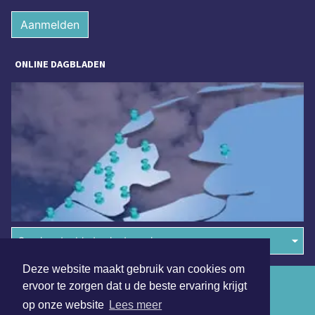
Aanmelden
ONLINE DAGBLADEN
Overige dagbladen in de regio
Deze website maakt gebruik van cookies om
Algemene voorwaarden
ervoor te zorgen dat u de beste ervaring krijgt
op onze website
Lees meer
Disclaimer