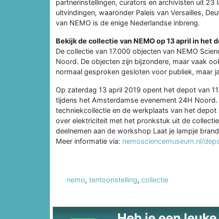
partnerinstellingen, curators en archivisten uit 2
uitvindingen, waaronder Paleis van Versailles, 
van NEMO is de enige Nederlandse inbreng.
Bekijk de collectie van NEMO op 13 april in het 
De collectie van 17.000 objecten van NEMO Scie
Noord. De objecten zijn bijzondere, maar vaak oo
normaal gesproken gesloten voor publiek, maar ja
Op zaterdag 13 april 2019 opent het depot van 1
tijdens het Amsterdamse evenement 24H Noord. B
techniekcollectie en de werkplaats van het depot 
over elektriciteit met het pronkstuk uit de collec
deelnemen aan de workshop Laat je lampje branden
Meer informatie via:
nemosciencemuseum.nl/dep
nemo
,
tentoonstelling
,
collectie
Heb je een leuke t