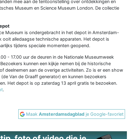
3 landen mee aan de tentoonstelling over ontdekkingen en
Deutsches Museum en Science Museum London. De collectie
depot
nce Museum is ondergebracht in het depot in Amsterdam-
k ooit alledaagse technische apparaten. Het depot is
arlijks tijdens speciale momenten geopend.
1.00 - 17.00 uur de deuren in de Nationale Museumweek
ezoekers kunnen een kijkje nemen bij de historische
of deelnemen aan de overige activiteiten. Zo is er een show
tie (de Van de Graaff generator) en kunnen bezoekers
. Het depot is op zaterdag 13 april gratis te bezoeken.
ot
.
Maak
Amsterdamsdagblad
je Google-favoriet
ip, foto of video die je