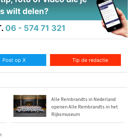
s wilt delen?
.
06 - 574 71 321
Post op X
Tip de redactie
Alle Rembrandts in Nederland
openen Alle Rembrandts in het
Rijksmuseum
m