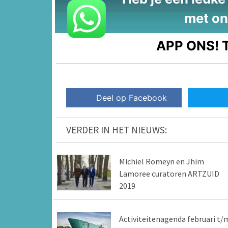
met on
APP ONS!
T
Deel op Facebook
VERDER IN HET NIEUWS:
Michiel Romeyn en Jhim
Lamoree curatoren ARTZUID
2019
Activiteitenagenda februari t/