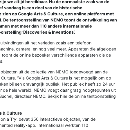
jn we altijd bereikbaar. Nu de normaalste zaak van de
f vandaag is een deel van de historische
zien op Google Arts & Culture, een online platform met
d. De tentoonstelling van NEMO toont de ontwikkeling van
amen met meer dan 110 andere internationale
onstelling ‘Discoveries & Inventions’.
tvindingen uit het verleden zoals een telefoon,
nmachine, camera, en nog veel meer. Apparaten die afgelopen
oont de online bezoeker verschillende apparaten die de
s.
e objecten uit de collectie van NEMO toegevoegd aan de
Culture. “Via Google Arts & Culture is het mogelijk om op
aken bij een omvangrijk publiek. Het publiek heeft zo 24 uur
er de hele wereld. NEMO voegt daar graag hoogtepunten uit
Buchel, directeur NEMO. Bekijk hier de online tentoonstelling
s & Culture
on a Try’ bevat 350 interactieve objecten, van de
ented reality-app. Internationaal werkten 110