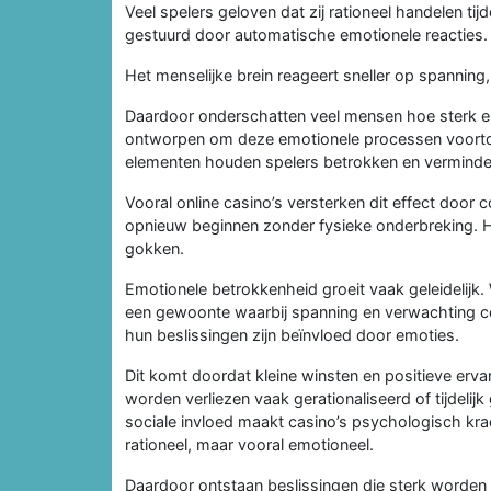
Veel spelers geloven dat zij rationeel handelen ti
gestuurd door automatische emotionele reacties.
Het menselijke brein reageert sneller op spanning
Daardoor onderschatten veel mensen hoe sterk em
ontworpen om deze emotionele processen voortdure
elementen houden spelers betrokken en verminder
Vooral online casino’s versterken dit effect doo
opnieuw beginnen zonder fysieke onderbreking. H
gokken.
Emotionele betrokkenheid groeit vaak geleidelijk. 
een gewoonte waarbij spanning en verwachting cent
hun beslissingen zijn beïnvloed door emoties.
Dit komt doordat kleine winsten en positieve ervar
worden verliezen vaak gerationaliseerd of tijdelij
sociale invloed maakt casino’s psychologisch kra
rationeel, maar vooral emotioneel.
Daardoor ontstaan beslissingen die sterk worden