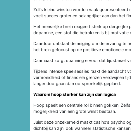
Zelfs kleine winsten worden vaak gepresenteerd m
voelt succes groter en belangrijker aan dan het fina
Het menselijke brein reageert sterk op dergelijke 
dopamine, een stof die betrokken is bij motivatie e
Daardoor ontstaat de neiging om de ervaring te her
het brein gefocust op de positieve emotionele m
Daarnaast zorgt spanning ervoor dat tijdsbesef ver
Tijdens intense speelsessies raakt de aandacht vol
vermoeidheid of financiële grenzen verdwijnen tijd
langer doorgaan dan oorspronkelijk gepland.
Waarom hoop sterker kan zijn dan logica
Hoop speelt een centrale rol binnen gokken. Zelfs
mogelijkheid van een grote winst bestaan.
Juist deze onzekerheid maakt casino’s psychologi
dichtbij kan zijn, ook wanneer statistische kansen k