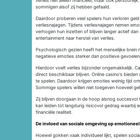
verlies niet alleen financieel, maar ook persoonlij
sommigen alsof zij hebben gefaald.
Daardoor proberen veel spelers hun verloren geld 
verliesnajagen. Tijdens verliesnajagen nemen emot
verhogen hun inzetten of blijven langer actief dan
entertainment naar herstel van verlies.
Psychologisch gezien heeft het menselijke brein 
negatieve emoties sterker dan positieve gevoelens
Hierdoor voelt verlies bijzonder ongemakkelijk. 
direct beschikbaar blijven. Online casino’s bied
te spelen. Daardoor krijgen emoties weinig tijd 
Sommige spelers willen niet toegeven hoeveel gel
Zij blijven doorgaan in de hoop alsnog succesvol
kan leiden tot langdurig risicovol gedrag waarbij
financiële realiteit.
De invloed van sociale omgeving op emotionee
Hoewel gokken vaak individueel lijkt, spelen soc