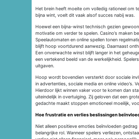
Het brein heeft moeite om volledig rationeel om 
bijna wint, voelt dit vaak alsof succes nabij was.
Hoewel een bijna-winst technisch gezien gewoon ve
motivatie om verder te spelen. Casino’s maken be
Speelautomaten en online spellen tonen regelmati
blijft hoop voortdurend aanwezig. Daarnaast ont
Een onverwachte winst blijft langer in het geheug
een vertekend beeld van de werkelijkheid. Speler
uitgaven.
Hoop wordt bovendien versterkt door sociale invl
in advertenties, sociale media en online video’s.
Hierdoor lijkt winnen vaker voor te komen dan sta
uiteindelijk in overtuiging. Zij geloven dat een gro
gedachte maakt stoppen emotioneel moeilijk, voor
Hoe frustratie en verlies beslissingen beïnvlo
Niet alleen positieve emoties beïnvloeden gedrag in
belangrijke rol. Wanneer spelers verliezen, ontst