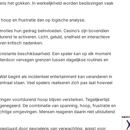
jdens het gokken. In werkelijkheid worden beslissingen vaak
, hoop en frustratie dan op logische analyse.
oties hun gedrag beïnvloeden. Casino’s zijn bovendien
nd te activeren. Licht, geluid, snelheid en interactieve
en kritisch nadenken.
r constante beschikbaarheid. Een speler kan op elk moment
ierdoor vervagen grenzen tussen dagelijkse routines en
Wat begint als incidenteel entertainment kan veranderen in
raal staan. Veel spelers realiseren zich pas laat hoeveel
ingen voortdurend hoop blijven versterken. Tegelijkertijd
k genegeerd. De combinatie van spanning, hoop, frustratie en
chtige omgevingen. Mensen reageren daarin niet uitsluitend
 gestuurd door gevoelens van verwachting, angst voor