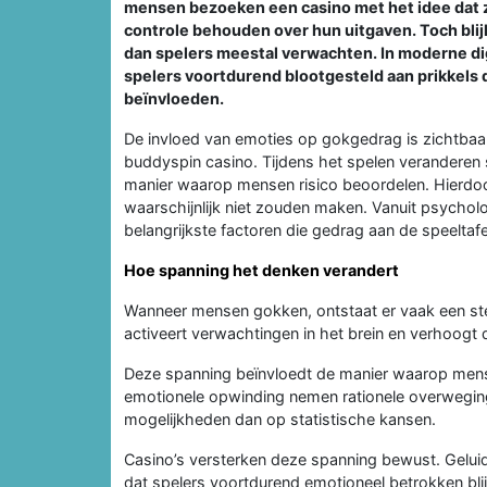
mensen bezoeken een casino met het idee dat z
controle behouden over hun uitgaven. Toch blijk
dan spelers meestal verwachten. In moderne d
spelers voortdurend blootgesteld aan prikkels
beïnvloeden.
De invloed van emoties op gokgedrag is zichtbaar 
buddyspin casino. Tijdens het spelen veranderen
manier waarop mensen risico beoordelen. Hierdoor
waarschijnlijk niet zouden maken. Vanuit psychol
belangrijkste factoren die gedrag aan de speeltafe
Hoe spanning het denken verandert
Wanneer mensen gokken, ontstaat er vaak een st
activeert verwachtingen in het brein en verhoogt
Deze spanning beïnvloedt de manier waarop mens
emotionele opwinding nemen rationele overweging
mogelijkheden dan op statistische kansen.
Casino’s versterken deze spanning bewust. Geluids
dat spelers voortdurend emotioneel betrokken bli