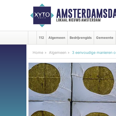
AMSTERDAMSDA
lokaal nieuws amsterdam
112
Algemeen
Bedrijvengids
Gemeente
Home
Algemeen
3 eenvoudige manieren om