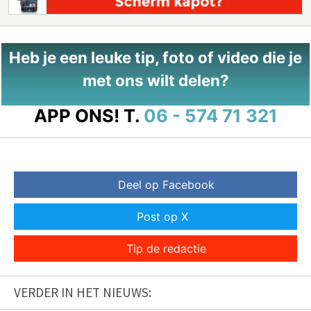
Heb je een leuke tip, foto of video die je
met ons wilt delen?
APP ONS!
T.
06 - 574 71 321
Deel op Facebook
Post op X
Tip de redactie
VERDER IN HET NIEUWS: