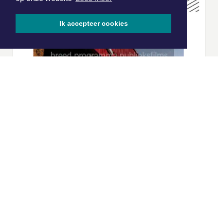
Ik accepteer cookies
|
Nieuws | Sport | Evenementen
Hoofdvestiging:
van Benthuizenlaan 1
1701 BZ Heerhugowaard