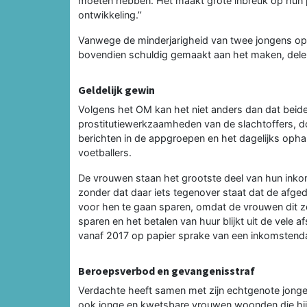
moeten hebben. Het maakt grote inbreuk op hun per
ontwikkeling.’’
Vanwege de minderjarigheid van twee jongens op
bovendien schuldig gemaakt aan het maken, dele
Geldelijk gewin
Volgens het OM kan het niet anders dan dat bei
prostitutiewerkzaamheden van de slachtoffers, door
berichten in de appgroepen en het dagelijks opha
voetballers.
De vrouwen staan het grootste deel van hun inkom
zonder dat daar iets tegenover staat dat de afg
voor hen te gaan sparen, omdat de vrouwen dit ze
sparen en het betalen van huur blijkt uit de vele 
vanaf 2017 op papier sprake van een inkomstendaling
Beroepsverbod en gevangenisstraf
Verdachte heeft samen met zijn echtgenote jonge
ook jonge en kwetsbare vrouwen woonden die hij ui