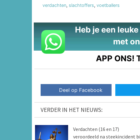
verdachten
,
slachtoffers
,
voetballers
Heb je een leuke t
met on
APP ONS!
T
Deel op Facebook
VERDER IN HET NIEUWS:
Verdachten (16 en 17)
veroordeeld na steekincident bi