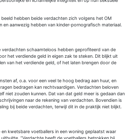
soonlijke en lichamelijke integriteit en op hun seksuele
 beeld hebben beide verdachten zich volgens het OM
n en aanwezig hebben van kinder-pornografisch materiaal.
de verdachten schaamteloos hebben geprofiteerd van de
 het verdiende geld in eigen zak te steken. Dit blijkt uit
len van het verdiende geld, of het laten brengen door de
sten af, o.a. voor een veel te hoog bedrag aan huur, en
edragen bedragen kan rechtvaardigen. Verdachten beloven
lf niet zouden kunnen. Dat van dat geld meer is gedaan dan
afschrijvingen naar de rekening van verdachten. Bovendien is
 bij beide verdachten, terwijl dit in de praktijk niet blijkt.
 en kwetsbare voetballers in een woning geplaatst waar
tbuitte. ‘’Verdachte heeft de voetballers betrokken bij