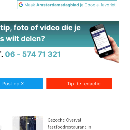
Maak
Amsterdamsdagblad
je Google-favoriet
ip, foto of video die je
s wilt delen?
.
06 - 574 71 321
Post op X
Tip de redactie
Gezocht: Overval
j
fastfoodrestaurant in