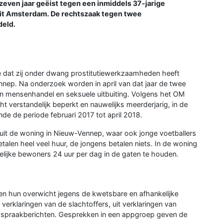
even jaar geëist tegen een inmiddels 37-jarige
uit Amsterdam. De rechtszaak tegen twee
eld.
tie dat zij onder dwang prostitutiewerkzaamheden heeft
nep. Na onderzoek worden in april van dat jaar de twee
 mensenhandel en seksuele uitbuiting. Volgens het OM
t verstandelijk beperkt en nauwelijks meerderjarig, in de
de de periode februari 2017 tot april 2018.
anuit de woning in Nieuw-Vennep, waar ook jonge voetballers
talen heel veel huur, de jongens betalen niets. In de woning
ijke bewoners 24 uur per dag in de gaten te houden.
en hun overwicht jegens de kwetsbare en afhankelijke
e verklaringen van de slachtoffers, uit verklaringen van
en spraakberichten. Gesprekken in een appgroep geven de