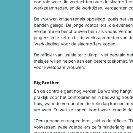
controle weer die verdachten over de slachtoffer
werkzaamheden, en de werktijden. Verdachten con
De vrouwen krijgen regels opgelegd, zoals het ve
banden gelegd. De jonge voetballers, die eveneens 
verdachte en beschouwen hem als vader. Verdacht
jongens in te zetten bij de werkzaamheden van de
‘werkkleding’ voor de slachtoffers kopen.
De officier van justitie ter zitting: ‘’Niet bepaa
meisjes willen helpen aan een betere toekomst. 
voor kwetsbare vrouwen.’’
Big Brother
En de controle gaat nog verder. De woning hangt 
praktijk voor het controleren en in bedwang houd
huis, waar de verdachten de hele dag kunnen me
vrouwen. En wat ze zagen, komt weer terug in d
‘’Denigrerend en respectloos’’, aldus de officier. ‘’
volwassen, twee voetballers zelfs minderjarig, aa