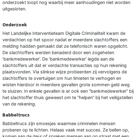
onderzoekt loopt nog waarbij meer aanhoudingen niet worden
uitgesloten.
Onderzoek
Het Landelijke Interventieteam Digitale Criminaliteit kwam de
verdachten op het spoor nadat er meerdere slachtoffers een
melding hadden gemaakt dat ze telefonisch waren opgelicht.
De slachtoffers werden benaderd door een zogeheten
‘bankmedewerker’. De ‘bankmedewerker’ legde aan de
slachtoffers uit dat er verdachte transacties op hun rekening
plaatsvonden. Via slinkse wijze probeerden zij vervolgens de
slachtoffers te overtuigen om hun limieten te verhogen en
wisten hierdoor in meerdere gevallen grote sommen geld weg
te sluizen. In enkele gevallen is er ook een “bankmedewerker” bij
het slachtoffer thuis geweest om te “helpen” bij het veiligstellen
van de rekening.
Babbeltrucs
Babbeltrucs zijn smoesjes waarmee criminelen mensen
proberen op te lichten. Helaas vaak met succes. Ze bellen op,
komen aan de deur of spreken mensen aan op straat met een