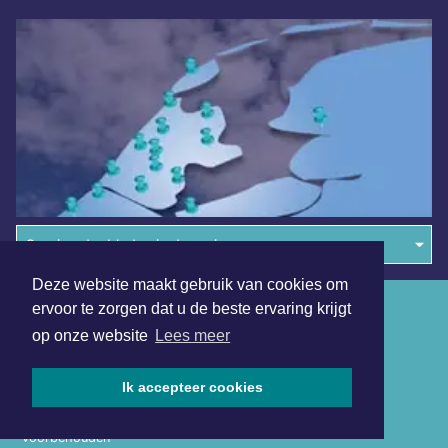
Overige dagbladen in de regio
Deze website maakt gebruik van cookies om
Algemene voorwaarden
ervoor te zorgen dat u de beste ervaring krijgt
op onze website
Lees meer
Disclaimer
Privacy Statement
Ik accepteer cookies
Copyright (c) 2026 | Amsterdamsdagblad.nl - Alle rechten
voorbehouden