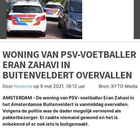
Vorige
V
WONING VAN PSV-VOETBALLER
ERAN ZAHAVI IN
BUITENVELDERT OVERVALLEN
Door
Redactie
op
9 mei 2021, 18:12 uur
Bron: XYTO Media
AMSTERDAM - De woning van PSV-voetballer Eran Zahavi in
het Amsterdamse Buitenveldert is vanmiddag overvallen.
Volgens de politie was de dader mogelijk vermomd als
pakketbezorger. Er raakte niemand gewond en het is
onbekend of er ook iets is buitgemaakt.