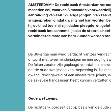
AMSTERDAM - De rechtbank Amsterdam veroord
maanden cel, waarvan 8 maanden voorwaardelijk
aanranding van een 17-jarige jongen. Van zes v
vrijgesproken omdat dwang niet kan worden bew
hij ook had toen hij zijn daden pleegde, en gele
rechtbank het aannemelijk dat de stoornis heeft
verminderde mate aan hem kunnen worden toe
De 36-jarige man werd verdacht van zes verkrach
ontucht met twee minderjarigen en een poging zw
De feiten zouden zijn gepleegd voordat de nieuwe 
dat de oude wetgeving van toepassing is. De rec
dwang, door geweld of een andere feitelijkheid, da
de seksuele handelingen heeft kunnen verzetten o
Oude wetgeving
De rechtbank oordeelt dat op basis van de oude w