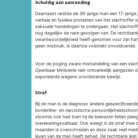
Schuldig aan aanranding
Daarnaast randde de 36-jarige man een 17-jarige j
verbale en fysieke protesten van het slachtoffer 
seksuele handelingen te ondergaan. Het slachtoffer
nog dagelijks de nare gevolgen van. De rechtbank
verantwoordelijkheid heeft genomen voor zijn hand
geen misbruik, is daartoe volstrekt onvoldoende.
Voor de poging zware mishandeling van een slacht
Openbaar Ministerie niet-ontvankelijk aangezien d
seponeerde wegens onvoldoende bewijs.
Straf
Bij de man is de diagnose ‘andere gespecificeerde
borderline- en narcistische persoonlijkheidsstoo
stoornis ook had toen hij de bewezen feiten ple
toerekeningsvatbaar. Ook weegt in de straf mee d
maanden is overschreden en deze zaak veel medi
leven van de man heeft gehad. De rechtbank legt