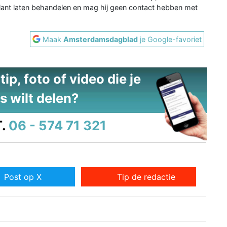
ant laten behandelen en mag hij geen contact hebben met
Maak
Amsterdamsdagblad
je Google-favoriet
ip, foto of video die je
s wilt delen?
.
06 - 574 71 321
Post op X
Tip de redactie