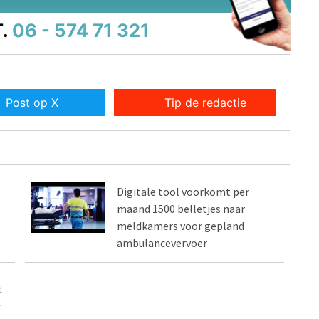
.
06 - 574 71 321
Post op X
Tip de redactie
o
Digitale tool voorkomt per
maand 1500 belletjes naar
meldkamers voor gepland
ambulancevervoer
t
r