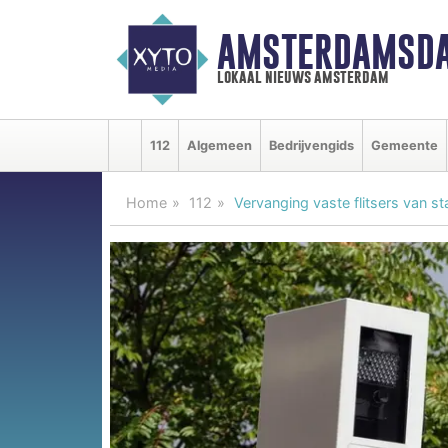
AMSTERDAMSDA
lokaal nieuws amsterdam
112
Algemeen
Bedrijvengids
Gemeente
Home
112
Vervanging vaste flitsers van st