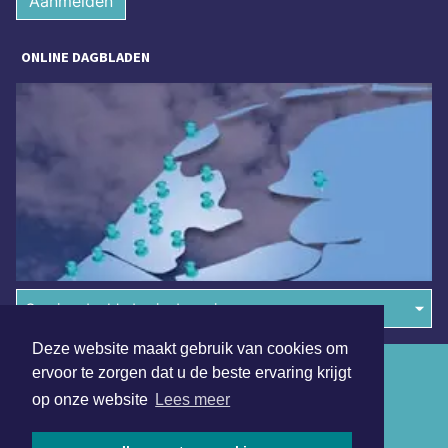
Aanmelden
ONLINE DAGBLADEN
Overige dagbladen in de regio
Deze website maakt gebruik van cookies om
Algemene voorwaarden
ervoor te zorgen dat u de beste ervaring krijgt
op onze website
Lees meer
Disclaimer
Privacy Statement