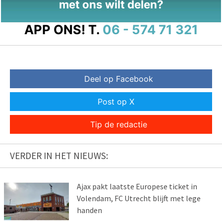
met ons wilt delen?
APP ONS!
T.
06 - 574 71 321
Deel op Facebook
Post op X
Tip de redactie
VERDER IN HET NIEUWS:
Ajax pakt laatste Europese ticket in
Volendam, FC Utrecht blijft met lege
handen