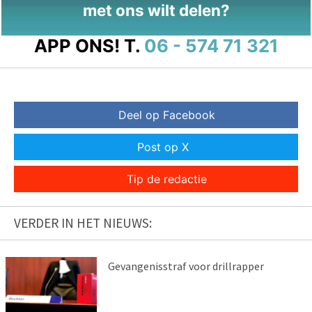
met ons wilt delen?
APP ONS!
T.
06 - 574 71 321
Deel op Facebook
Post op X
Tip de redactie
VERDER IN HET NIEUWS:
Gevangenisstraf voor drillrapper