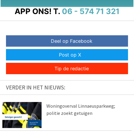
APP ONS!
T.
06 - 574 71 321
Deel op Facebook
Post op X
Tip de redactie
VERDER IN HET NIEUWS:
Woningoverval Linnaeusparkweg;
politie zoekt getuigen