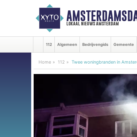
AMSTERDAMSDA
lokaal nieuws amsterdam
112
Algemeen
Bedrijvengids
Gemeente
Home
112
Twee woningbranden in Amste