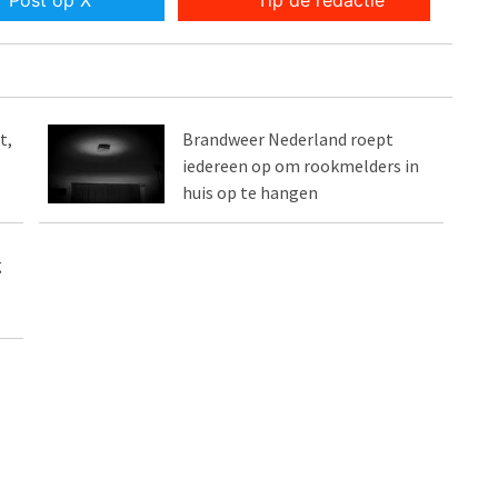
Post op X
Tip de redactie
t,
Brandweer Nederland roept
iedereen op om rookmelders in
huis op te hangen
g